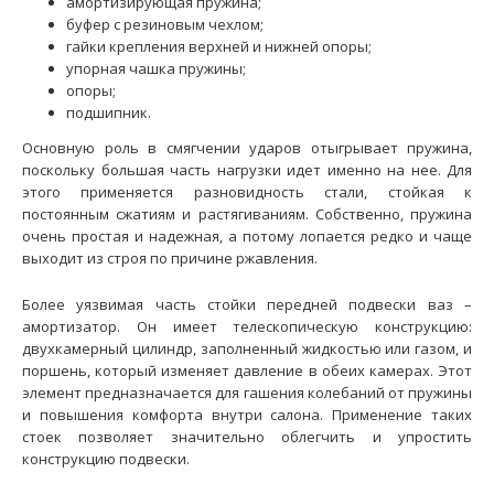
амортизирующая пружина;
буфер с резиновым чехлом;
гайки крепления верхней и нижней опоры;
упорная чашка пружины;
опоры;
подшипник.
Основную роль в смягчении ударов отыгрывает пружина,
поскольку большая часть нагрузки идет именно на нее. Для
этого применяется разновидность стали, стойкая к
постоянным сжатиям и растягиваниям. Собственно, пружина
очень простая и надежная, а потому лопается редко и чаще
выходит из строя по причине ржавления.
Амортизаторы передние ВАЗ-2108 СААЗ (масло) в сборе
Более уязвимая часть
стойки передней подвески ваз –
2060 грн.
амортизатор. Он имеет телескопическую конструкцию:
двухкамерный цилиндр, заполненный жидкостью или газом, и
поршень, который изменяет давление в обеих камерах. Этот
элемент предназначается для гашения колебаний от пружины
и повышения комфорта внутри салона. Применение таких
стоек позволяет значительно облегчить и упростить
Применение на автомобилях семейства ВАЗ-2108, 2109,
конструкцию подвески.
21099 "Lada Samara", 2113, 2114, 2115 "Lada Sama..