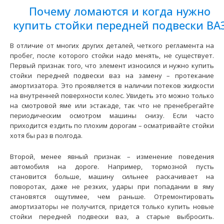
Почему ломаются и когда нужно
купить стойки передней подвески ВА
В отличие от многих других деталей, четкого регламента на
пробег, после которого стойки надо менять, не существует.
Первый признак того, что элемент износился и нужно купить
стойки передней подвески ваз на замену – протекание
амортизатора. Это проявляется в наличии потеков жидкости
на внутренней поверхности колес. Увидеть это можно только
на смотровой яме или эстакаде, так что не пренебрегайте
периодическим осмотром машины снизу. Если часто
приходится ездить по плохим дорогам – осматривайте стойки
Амортизаторы передние ВАЗ-2110 СААЗ (масло) в сборе
хотя бы раз в полгода.
к-т
2080 грн.
Второй, менее явный признак – изменение поведения
автомобиля на дороге. Например, тормозной пусть
становится больше, машину сильнее раскачивает на
поворотах, даже не резких, удары при попадании в яму
становятся ощутимее, чем раньше. Отремонтировать
амортизаторы не получится, придется только купить новые
стойки передней подвески ваз, а старые выбросить.
Применение на автомобилях семейства ВАЗ-2110, 2111,