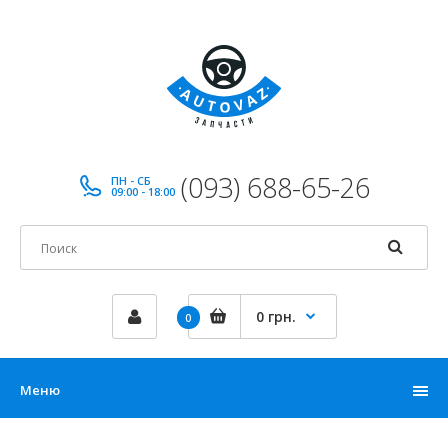
(093) 688-65-26
ПН - СБ
09:00 - 18:00
0 грн.
0
Меню