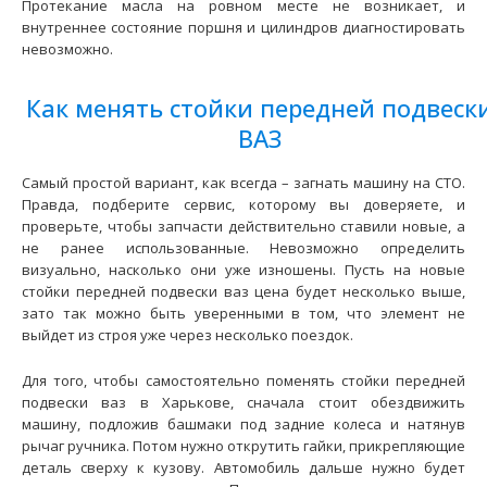
Протекание масла на ровном месте не возникает, и
2112 и их модификаций укомплектованных пере..
внутреннее состояние поршня и цилиндров диагностировать
невозможно.
Как менять стойки передней подвеск
ВАЗ
Самый простой вариант, как всегда – загнать машину на СТО.
Правда, подберите сервис, которому вы доверяете, и
проверьте, чтобы запчасти действительно ставили новые, а
не ранее использованные. Невозможно определить
визуально, насколько они уже изношены. Пусть на новые
стойки передней подвески ваз цена
будет несколько выше,
зато так можно быть уверенными в том, что элемент не
Амортизаторы передние ВАЗ-2170 СААЗ (масло) в сборе
выйдет из строя уже через несколько поездок.
к-т
2570 грн.
Для того, чтобы самостоятельно поменять стойки передней
подвески ваз в Харькове, сначала стоит обездвижить
машину, подложив башмаки под задние колеса и натянув
рычаг ручника. Потом нужно открутить гайки, прикрепляющие
деталь сверху к кузову. Автомобиль дальше нужно будет