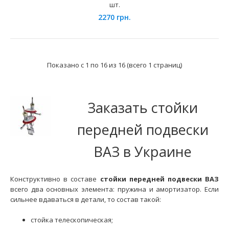
шт.
2270 грн.
Показано с 1 по 16 из 16 (всего 1 страниц)
Заказать стойки
передней подвески
Амортизаторы передние ВАЗ-1118 DEMFI (масло) к-т
2675 грн.
ВАЗ в Украине
Конструктивно в составе
стойки передней подвески ВАЗ
всего два основных элемента: пружина и амортизатор. Если
сильнее вдаваться в детали, то состав такой:
Применение на автомобилях семейства ВАЗ-1117, 1118
"Lada Kalina" и их модификаций укомплектованных п..
стойка телескопическая;