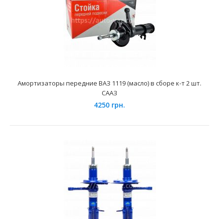
Амортизаторы (стойки) передней подвески ВАЗ-2110
Комфорт-Оптима SS20
Амортизаторы передние ВАЗ 1119 (масло) в сборе к-т 2 шт.
3150 грн.
СААЗ
4250 грн.
Применение на автомобилях семейства ВАЗ-2110, 2111,
2112 и их модификаций.Преимущества использования..