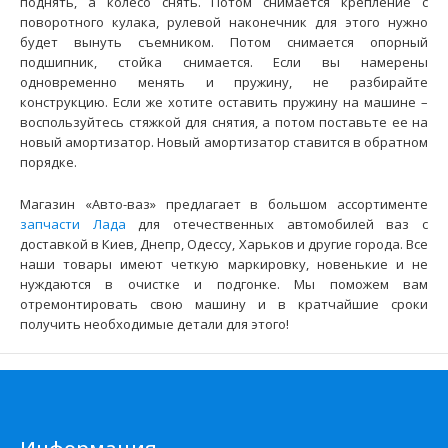
поднять, а колесо снять. Потом снимается крепление с
Применение на автомобилях семейства ВАЗ-2170, 2171,
поворотного кулака, рулевой наконечник для этого нужно
2172 "Lada Priora" и их модификаций укомпле..
будет вынуть съемником. Потом снимается опорный
подшипник, стойка снимается. Если вы намерены
одновременно менять и пружину, не разбирайте
конструкцию. Если же хотите оставить пружину на машине –
воспользуйтесь стяжкой для снятия, а потом поставьте ее на
новый амортизатор. Новый амортизатор ставится в обратном
порядке.
Магазин «Авто-ваз» предлагает в большом ассортименте
запчасти Лада
для отечественных автомобилей ваз с
доставкой в Киев, Днепр, Одессу, Харьков и другие города. Все
наши товары имеют четкую маркировку, новенькие и не
нуждаются в очистке и подгонке. Мы поможем вам
отремонтировать свою машину и в кратчайшие сроки
получить необходимые детали для этого!
Амортизаторы передние ВАЗ-2190 СААЗ (масло) в сборе
к-т 2 шт.
2270 грн.