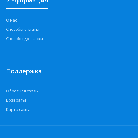
Информация
Применение на автомобилях семейства ВАЗ-2190, 2191
Лада Гранта и их модификаций...
О нас
Способы оплаты
Способы доставки
Поддержка
Обратная связь
Возвраты
Карта сайта