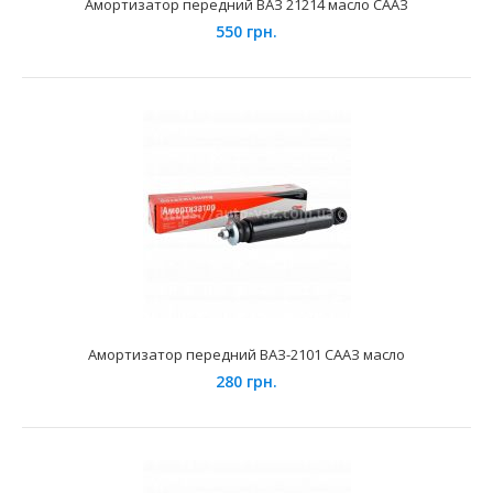
Амортизатор передний ВАЗ 21214 масло СААЗ
Амортизатор передний ВАЗ 21214 масло СААЗ
550 грн.
550 грн.
Применение на автомобилях семейства ВАЗ 21214 и
её модификаций. Главной задачей амортизаторов ..
Амортизатор передний ВАЗ-2101 СААЗ масло
280 грн.