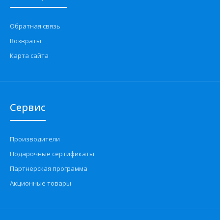
Обратная связь
Возвраты
Применение на автомобилях семейства ВАЗ 2109, 21099,
Лада Самара, 2113, 2114, 2115, Лада Самара, 211..
Карта сайта
Сервис
Производители
Подарочные сертификаты
Партнерская программа
Акционные товары
Модуль зажигания ВАЗ-2111 (3-контактная) F000 ZS0 211
Bosch
1550 грн.