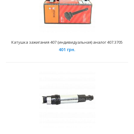
Катушка зажигания 406 СтартВольт аналог 406.3705
390 грн.
Катушка зажигания 407 (индивидуальная) аналог 407.3705
401 грн.
Применение на автомобилях семейства ВАЗ, ГАЗ, УАЗ и
их модификаций укомплектованых инжекторными двиг..