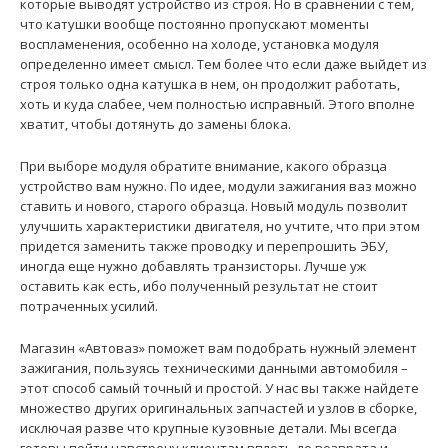
которые выводят устройство из строя. Но в сравнении с тем,
что катушки вообще постоянно пропускают моменты
Применение на автомобилях семейства Daewoo Lanos-
воспламенения, особенно на холоде, установка модуля
2, Chevrolet Aveo 1.5 и их модификациях. Даный..
определенно имеет смысл. Тем более что если даже выйдет из
строя только одна катушка в нем, он продолжит работать,
хоть и куда слабее, чем полностью исправный. Этого вполне
хватит, чтобы дотянуть до замены блока.
При выборе модуля обратите внимание, какого образца
устройство вам нужно. По идее, модули зажигания ваз можно
ставить и нового, старого образца. Новый модуль позволит
улучшить характеристики двигателя, но учтите, что при этом
придется заменить также проводку и перепрошить ЭБУ,
иногда еще нужно добавлять транзисторы. Лучше уж
оставить как есть, ибо полученный результат не стоит
потраченных усилий.
Модуль зажигания ВАЗ 2111 (3-контактная) 043.3705
Магазин «Автоваз» поможет вам подобрать нужный элемент
СОАТЭ
зажигания, пользуясь техническими данными автомобиля –
825 грн.
этот способ самый точный и простой. У нас вы также найдете
множество других оригинальных запчастей и узлов в сборке,
исключая разве что крупные кузовные детали. Мы всегда