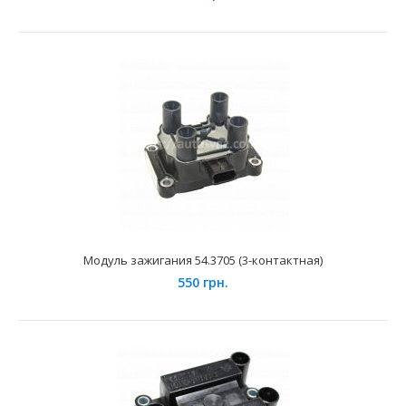
Катушка зажигания СтартВольт (индивидуальная)
395 грн.
Модуль зажигания 54.3705 (3-контактная)
550 грн.
Применение на автомобилях семейства ВАЗ-2110, 2111,
2112, 2170, 2171, 2172 "Lada Priora", 1117, 1118..