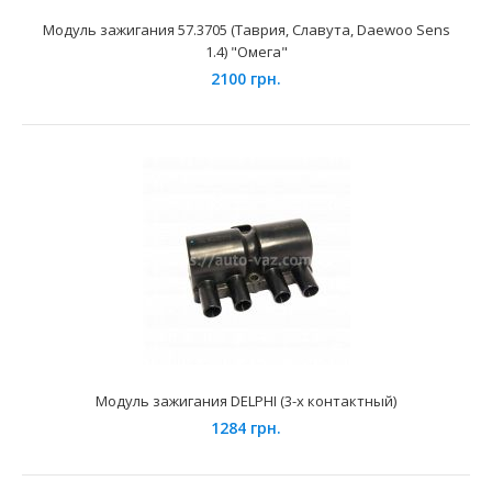
Модуль зажигания 57.3705 (Таврия, Славута, Daewoo Sens
1.4) "Омега"
2100 грн.
Модуль зажигания 407.3705 СОАТЭ
325 грн.
Модуль зажигания DELPHI (3-х контактный)
1284 грн.
Применение на автомобилях семейства Газель, УАЗ
Патриот (405.10, 406.10, 409.10 двигатели) и их моди..