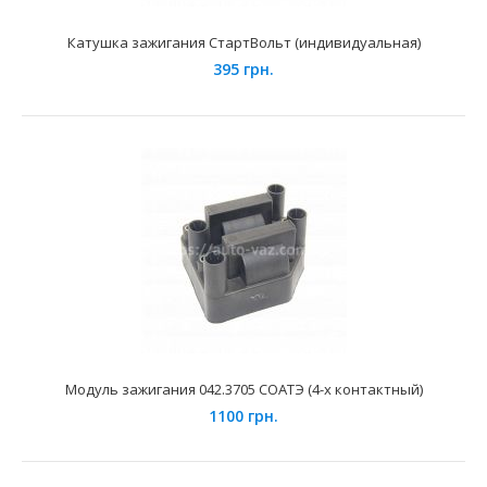
Катушка зажигания СтартВольт (индивидуальная)
395 грн.
Катушка зажигания ВАЗ-2112 СОАТЄ 59.3705 (16
клапанная индивидульная)
477 грн.
Применение на автомобилях семейства ВАЗ-2110, 2111,
2112, 2170, 2171, 2172 "Lada Priora", 1117, 1118..
Модуль зажигания 042.3705 СОАТЭ (4-х контактный)
1100 грн.