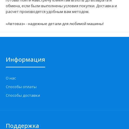
готовы пойти навстречу клиентам вплоть до возврата и
обмена, если были выполнены условия покупки. Доставка и
расчет производятся удобным вам методом.
Применение на автомобилях семейства ВАЗ 2109, 21099,
Лада Самара, 2113, 2114, 2115, Лада Самара, 211..
«Автоваз» - надежные детали для любимой машины!
Информация
О нас
Способы оплаты
Способы доставки
Модуль зажигания ВАЗ 2111 4601.3705 (3-контактная)
МЗАТЭ-2
525 грн.
Поддержка