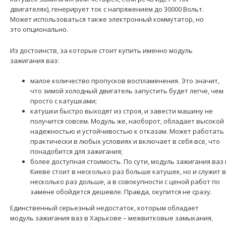
двигателях), генерирует ток с напряжением до 30000 Вольт.
Применение на автомобилях семейства ЗАЗ (Славута,
Может использоваться также электронный коммутатор, но
Таврия, Daewoo Sens 1.4) и их модификаций с устано..
это опционально.
Из достоинств, за которые стоит купить именно модуль
зажигания ваз:
малое количество пропусков воспламенения. Это значит,
что зимой холодный двигатель запустить будет легче, чем
просто с катушками;
катушки быстро выходят из строя, и завести машину не
получится совсем. Модуль же, наоборот, обладает высокой
надежностью и устойчивостью к отказам. Может работать
практически в любых условиях и включает в себя все, что
понадобится для зажигания;
более доступная стоимость. По сути, модуль зажигания ваз 
Модуль зажигания DELPHI (3-х контактный)
Киеве стоит в несколько раз больше катушек, но и служит в
1284 грн.
несколько раз дольше, а в совокупности с ценой работ по
замене обойдется дешевле. Правда, окупится не сразу.
Единственный серьезный недостаток, которым обладает
модуль зажигания ваз в Харькове – межвитковые замыкания,