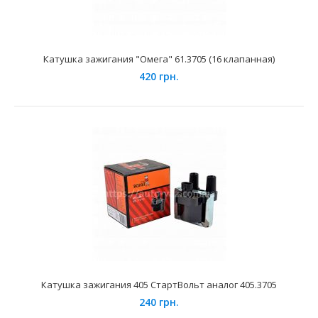
Катушка зажигания "Омега" 61.3705 (16 клапанная)
Катушка зажигания "Омега" 61.3705 (16 клапанная)
420 грн.
420 грн.
Применение на автомобилях семейства ВАЗ-2110-12 с 16-
ти клапанными двигателями рабочим объёмом 1500-..
Катушка зажигания 405 СтартВольт аналог 405.3705
240 грн.