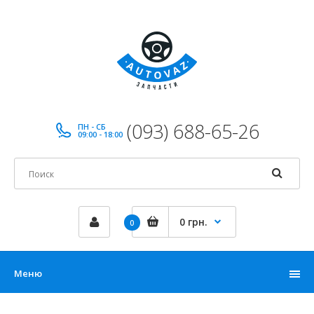
(093) 688-65-26
ПН - СБ
09:00 - 18:00
0 грн.
0
Меню