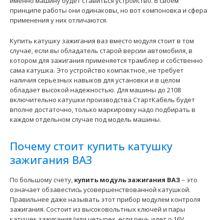
именно машину будет ставиться устройство. В своем
2110, 2113, 2114, 2115. Модуль предназначен для..
принципе работы они одинаковы, но вот компоновка и сфера
применения у них отличаются.
Купить катушку зажигания ваз вместо модуля стоит в том
случае, если вы обладатель старой версии автомобиля, в
котором для зажигания применяется трамблер и собственно
сама катушка. Это устройство компактное, не требует
наличия серьезных навыков для установки и в целом
обладает высокой надежностью. Для машины до 2108
включительно катушки производства СтартКабель будет
вполне достаточно, только маркировку надо подбирать в
каждом отдельном случае под модель машины.
Почему стоит купить катушку
Модуль зажигания 57.3705 (Таврия, Славута, Daewoo
зажигания ВАЗ
Sens 1.4) "Омега"
2100 грн.
По большому счету,
купить модуль зажигания ВАЗ
– это
означает обзавестись усовершенствованной катушкой.
Правильнее даже называть этот прибор модулем контроля
зажигания. Состоит из высоковольтных ключей и пары
катушек зажигания (или четырех, если речь идет о 16V