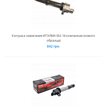
Катушка зажигания ИТЭЛМА 052 16 клапанная (нового
Катушка зажигания ВАЗ-2108 Старт Вольт
образца)
450 грн.
642 грн.
Применение на автомобилях семейства ВАЗ-2101, 2102,
2103, 2104, 2105, 2106, 2107, 2108, 2109, 21099,..