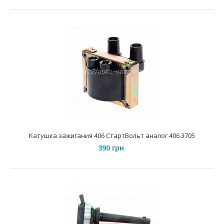
Катушка зажигания 405 СтартВольт аналог 405.3705
240 грн.
Применение на автомобилях семейства ГАЗ, УАЗ и их
модификаций укомплектованых инжекторными двиг..
Катушка зажигания 406 СтартВольт аналог 406.3705
390 грн.