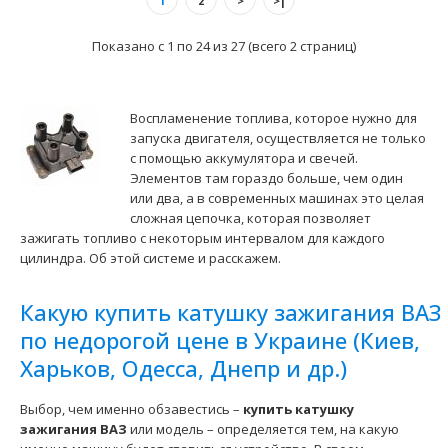
1
2
>
>|
Имеет 3-х..
Показано с 1 по 24 из 27 (всего 2 страниц)
Воспламенение топлива, которое нужно для
запуска двигателя, осуществляется не только
с помощью аккумулятора и свечей.
Элементов там гораздо больше, чем один
или два, а в современных машинах это целая
сложная цепочка, которая позволяет
зажигать топливо с некоторым интервалом для каждого
цилиндра. Об этой системе и расскажем.
Модуль зажигания 55.3705 "Омега"
Какую купить катушку зажигания ВАЗ
2200 грн.
по недорогой цене в Украине (Киев,
Харьков, Одесса, Днепр и др.)
Выбор, чем именно обзавестись –
купить
катушку
зажигания ВАЗ
или модель – определяется тем, на какую
Применение на автомобилях семейства ВАЗ-2108, 2109,