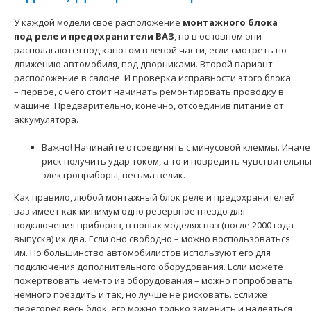
У каждой модели свое расположение
монтажного блока
под реле
и предохранители ВАЗ
, но в основном они
располагаются под капотом в левой части, если смотреть по
Применение на автомобилях семейства ВАЗ-2110, 2111,
движению автомобиля, под дворниками. Второй вариант –
2112, 2123 "Niva Chevrolet". Данный блок располо..
расположение в салоне. И проверка исправности этого блока
– первое, с чего стоит начинать ремонтировать проводку в
машине. Предварительно, конечно, отсоединив питание от
аккумулятора.
Важно! Начинайте отсоединять с минусовой клеммы. Иначе
риск получить удар током, а то и повредить чувствительн
электроприборы, весьма велик.
Как правило, любой монтажный блок реле и предохранителей
ваз имеет как минимум одно резервное гнездо для
подключения приборов, в новых моделях ваз (после 2000 года
выпуска) их два. Если оно свободно – можно воспользоваться
им. Но большинство автомобилистов используют его для
подключения дополнительного оборудования. Если можете
Блок предохранителей и реле УАЗ Патриот 3162
пожертвовать чем-то из оборудования – можно попробовать
(431.3722М) АВАР
немного поездить и так, но лучше не рисковать. Если же
2750 грн.
перегорел весь блок, его можно только заменить и надеяться,