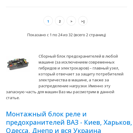
Применение на автомобилях семейства ВАЗ-2123 "Niva
1
2
>
>|
Chevrolet". Данный блок расположен под капотом в ..
Показано с 1 по 24 из 32 (всего 2 страниц)
Сборный блок предохранителей в любой
машине (за исключением современных
гибридов и электрокаров) – главный узел,
который отвечает за защиту потребителей
электричества в машине, а также за
распределение нагрузки. Именно эту
запасную часть для машин Ваз мы рассмотрим в данной
статье.
Блок предохранителей и реле ВАЗ-2123 Niva Chevrolet
Монтажный блок реле и
(393.3722М) (без реле кон. ламп) АВАР
предохранителей ВАЗ - Киев, Харьков,
3800 грн.
Одесса, Днепр и вся Украина