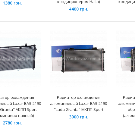
кондиционером Halla)
кондици
1380 грн.
4400 грн.
Радиатор охлаждения
алюминиевый Daewoo Sens
АМЗ
620 грн.
атор охлаждения
Радиатор охлаждения
Радиа
евый Luzar ВАЗ-2190
алюминиевый Luzar ВАЗ-2190
алюмини
 Granta" АКПП Sport
"Lada Granta" МКПП Sport
Радиатор охлаждения
обр
юминиево паяный)
алюминиевый Luzar ВАЗ
(алюм
3900 грн.
2123 Niva Chevrolet (LRc 0123)
2780 грн.
Luzar
1980 грн.