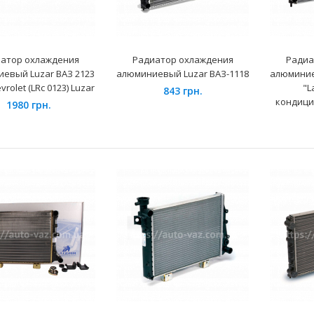
1420 грн.
атор охлаждения
Радиатор охлаждения
Радиа
евый Luzar ВАЗ 2123
алюминиевый Luzar ВАЗ-1118
алюминие
vrolet (LRc 0123) Luzar
"L
843 грн.
кондици
1980 грн.
Радиатор охлаждения
Daewoo Sens с конд (алюм-
паяный) LRc 0461b Лузар
3350 грн.