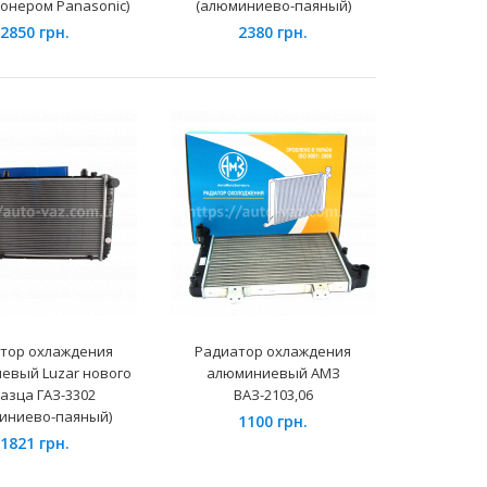
онером Panasonic)
(алюминиево-паяный)
2850 грн.
2380 грн.
Применение на автомобилях семейства Daewoo
Sens и их модификаций...
тор охлаждения
Радиатор охлаждения
евый Luzar нового
алюминиевый АМЗ
азца ГАЗ-3302
ВАЗ-2103,06
Применение на автомобилях семейства ВАЗ 2123
иниево-паяный)
1100 грн.
Niva Chevrolet и их модификаций...
1821 грн.