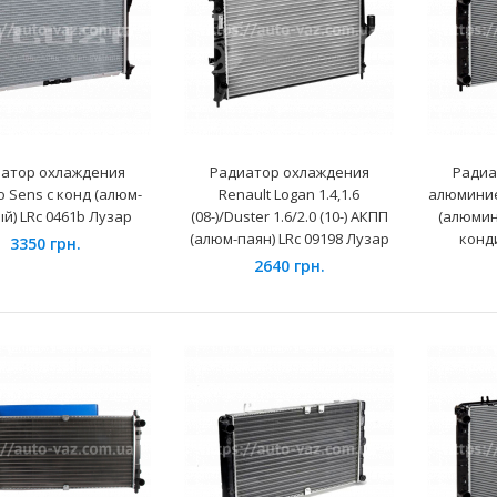
Радиатор охлаждения
Daewoo Sens SPORT (алюм-
атор охлаждения
Радиатор охлаждения
Радиа
паяный) LRc 01083b Luzar
 Sens с конд (алюм-
Renault Logan 1.4,1.6
алюминие
1875 грн.
й) LRc 0461b Лузар
(08-)/Duster 1.6/2.0 (10-) АКПП
(алюмин
(алюм-паян) LRc 09198 Лузар
конд
3350 грн.
2640 грн.
Радиатор охлаждения
Daewoo Sens с конд (алюм-
паяный) (PAП-OX61-10) АМЗ