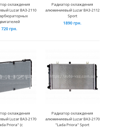
тор охлаждения
Радиатор охлаждения
Применение на автомобилях семейства Lada Largus
вый Luzar ВАЗ-2110
алюминиевый Luzar ВАЗ-2112
(12-), Renault Logan (08-), Duster (10-), Sandero 1 ..
карбюраторных
Sport
двигателей
1890 грн.
720 грн.
Применение на автомобилях семейства ВАЗ 1117,
1118, 1119 и их модификаций. Радиатор охлаждения
двиг..
тор охлаждения
Радиатор охлаждения
вый Luzar ВАЗ-2170
алюминиевый Luzar ВАЗ-2170
ada Priora" (с
"Lada Priora" Sport