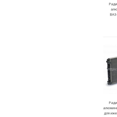
Ради
алю
ВАЗ
Ради
алюмини
для иж