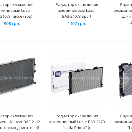
Радиатор охлаждения
атор охлаждения
Радиатор охлаждения
Радиа
Renault Logan 1.4,1.6
миниевый Luzar
алюминиевый Luzar
алюминие
(08-)/Duster 1.6/2.0 (10-) АКПП
-21073 (инжектор)
ВАЗ-21073 Sport
для 
(алюм-паян) LRc 09198 Лузар
908 грн.
1107 грн.
2640 грн.
Радиатор охлаждения
алюминиевый ВАЗ 1118
Sport (алюминиево-паяный)
без кондиционера Luzar
2270 грн.
атор охлаждения
Радиатор охлаждения
Радиа
евый Luzar ВАЗ-2112
алюминиевый Luzar ВАЗ-2170
алюминие
екторных двигателей
"Lada Priora" (с
"L