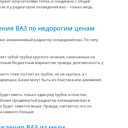
лужат излучателями тепла, и соединено с общей
Применение на автомобилях семейства ВАЗ-1117,
ак и у радиаторов охлаждения ваз – только медь
1118, 1119 и их модификаций с двигателями рабочим
объё..
ния ВАЗ по недорогим ценам
нно алюминиевый радиатор охлаждения ваз. По типу
яет собой трубки круглого сечения, нанизанные на
тупным бюджетным вариантом, правда, долговечность у
то тоже состоит из трубок, но не круглых, а с
армошки. Бачки могут быть из пластика или алюминия,
Алюминиево-паяный радиатор применяеться на
автомобилях семейства ВАЗ-2104, 2105, 2107 и их
удет иметь только один ряд трубок и пластин,
модификац..
. Более продвинутый радиатор охлаждения ваз в
о будет заметно выше. Правда, считается, что он
за намного больше.
аждения ВАЗ из меди