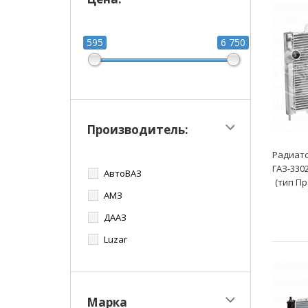
595
6 750
Производитель:
Радиато
ГАЗ-330
АвтоВАЗ
(тип Пр
АМЗ
ДААЗ
Luzar
Марка