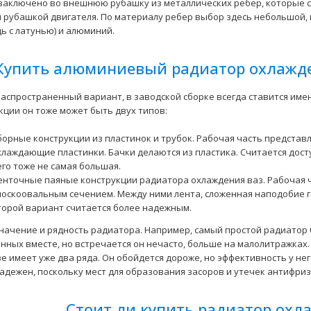
 заключено во внешнюю рубашку из металлических ребер, которые с
алюминиевый Luzar
 рубашкой двигателя. По материалу ребер выбор здесь небольшой, к
ВАЗ-1118 "Lada Kalina" (с
дь с латунью) и алюминий.
кондиционером Panasonic)
2230 грн.
Купить алюминиевый радиатор охлажде
аспространенный вариант, в заводской сборке всегда ставится име
кции он тоже может быть двух типов:
борные конструкции из пластинок и трубок. Рабочая часть представл
хлаждающие пластинки. Бачки делаются из пластика. Считается дос
его тоже не самая большая.
енточные паяные конструкции радиатора охлаждения ваз. Рабочая час
Радиатор охлаждения
лоскоовальным сечением. Между ними лента, сложенная наподобие г
алюминиевый Luzar
торой вариант считается более надежным.
ВАЗ-2104,2105,2107 Sport
начение и рядность радиатора. Например, самый простой радиатор б
1850 грн.
нных вместе, но встречается он нечасто, больше на малолитражках
е имеет уже два ряда. Он обойдется дороже, но эффективность у нег
адежен, поскольку мест для образования засоров и утечек антифри
Стоит ли купить радиатор охл