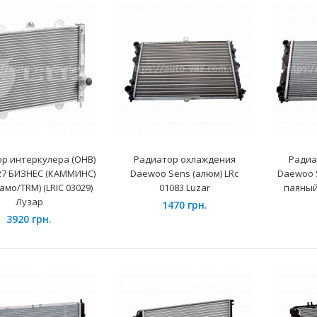
Радиатор интеркулера
(ОНВ) ГАЗ-33027 БИЗНЕС
(КАММИНС) (тип Прамо/TRM)
(LRIC 03029) Лузар
3920 грн.
р интеркулера (ОНВ)
Радиатор охлаждения
Радиа
27 БИЗНЕС (КАММИНС)
Daewoo Sens (алюм) LRc
Daewoo 
амо/TRM) (LRIC 03029)
01083 Luzar
паяный)
Лузар
1470 грн.
3920 грн.
Радиатор охлаждения
Daewoo Sens (алюм) LRc
01083 Luzar
1470 грн.