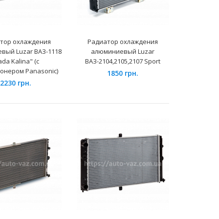
тор охлаждения
Радиатор охлаждения
вый Luzar ВАЗ-1118
алюминиевый Luzar
ada Kalina" (с
ВАЗ-2104,2105,2107 Sport
онером Panasonic)
1850 грн.
2230 грн.
Применение на автомобилях семейства Daewoo
Sens и их модификаций укомплектованных
климатическими уст..