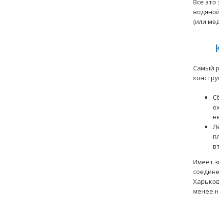
Все это
водяной
(или ме
Самый р
констру
С
о
н
Л
п
в
Имеет з
соедине
Харьков
менее н