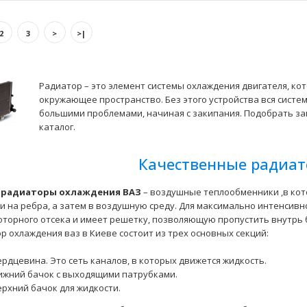
2
3
>
>|
Радиатор – это элемент системы охлаждения двигателя, ко
окружающее пространство. Без этого устройства вся систем
большими проблемами, начиная с закипания. Подобрать з
каталог.
Радиатор охлаждения
алюминиевый Luzar
ВАЗ-1118
Качественные радиат
843 грн.
,
радиаторы охлаждения ВАЗ
– воздушные теплообменники ,в ко
и на ребра, а затем в воздушную среду. Для максимально интенсивн
оторного отсека и имеет решетку, позволяющую пропустить внутрь 
р охлаждения ваз в Киеве состоит из трех основных секций:
ердцевина. Это сеть каналов, в которых движется жидкость.
ижний бачок с выходящими патрубками.
ерхний бачок для жидкости.
Радиатор охлаждения