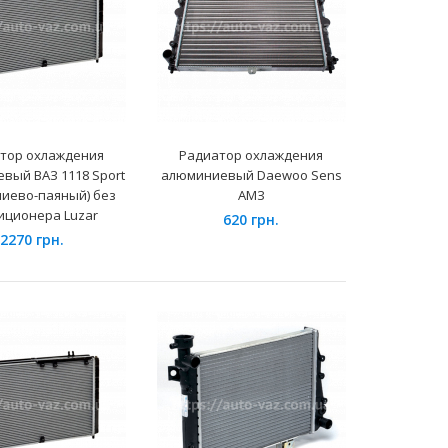
Применение на автомобилях семейства Daewoo
тор охлаждения
Радиатор охлаждения
Sens и их модификаций не укомплектованных
вый ВАЗ 1118 Sport
алюминиевый Daewoo Sens
климатической у..
иево-паяный) без
АМЗ
иционера Luzar
620 грн.
2270 грн.
Применение на автомобилях семейства Daewoo
Sens и их модификаций укомплектованных
климатическими уст..