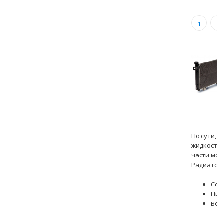
1
По сути
жидкост
части м
Радиато
С
Н
В