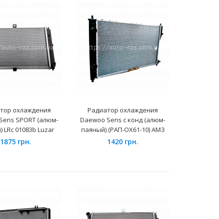
Применение на автомобилях с турбироваными
дизельными двигателями.Оригинальный
номер: 2831-012-0..
тор охлаждения
Радиатор охлаждения
Sens SPORT (алюм-
Daewoo Sens с конд (алюм-
 LRc 01083b Luzar
паяный) (PAП-OX61-10) АМЗ
1875 грн.
1420 грн.
Применение на автомобилях семейства Daewoo
Sens 1.3, Lanos 1.4 и их модификаций не
укомплектованых к..