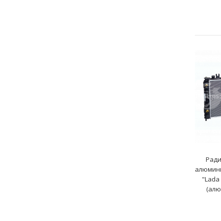
Ради
алюмини
"Lada
(ал