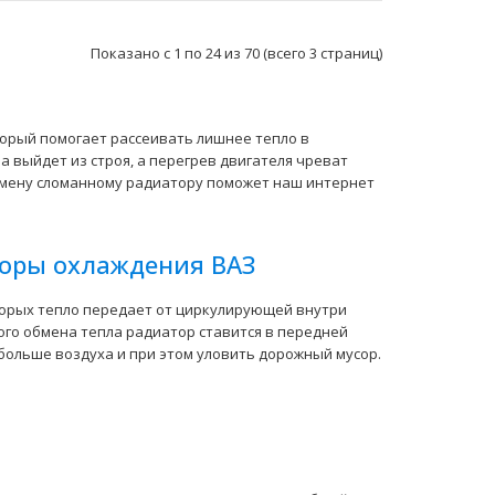
Показано с 1 по 24 из 70 (всего 3 страниц)
торый помогает рассеивать лишнее тепло в
а выйдет из строя, а перегрев двигателя чреват
амену сломанному радиатору поможет наш интернет
Применение на автомобилях семейства ВАЗ-1117,
1118, 1119 и их модификации...
оры охлаждения ВАЗ
торых тепло передает от циркулирующей внутри
ого обмена тепла радиатор ставится в передней
больше воздуха и при этом уловить дорожный мусор.