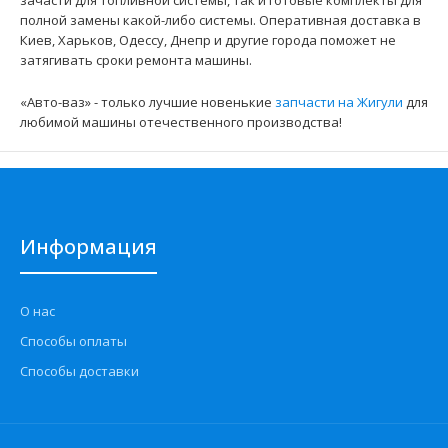
зачасти для топливной системы, так и готовые комплекты для
полной замены какой-либо системы. Оперативная доставка в
Киев, Харьков, Одессу, Днепр и другие города поможет не
затягивать сроки ремонта машины.
Трубка топливная магистральная ВАЗ-1118 (пластик) к-т 2
шт.
«Авто-ваз» - только лучшие новенькие
запчасти на Жигули
для
245 грн.
любимой машины отечественного производства!
Применение на автомобилях семейства ВАЗ-1117, 1118,
Информация
1119 "Lada Kalina" и их модификаций выпущенных п..
О нас
Способы оплаты
Способы доставки