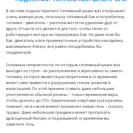
Топливные шланги ВАЗ-2123 "Нива Шевроле" (к-т.)
В системе подачи горючего топливный шланг ваз отыгрывает
1550 грн.
очень важную роль, поскольку топливный бак и потребитель
топлива – двигатель – располагаются на удалении друг от
друга. Отчасти это делается для того, чтобы тепло от
работающего мотора не перегревало бак. Но даже если бы
бак, двигатель и все промежуточные устройства находились
максимально близко, все равно понадобились бы
Применение на автомобилях семейства ВАЗ-2123 "Нива
соединители.
Шевроле". Данные шланги имеют конекторы быстрого ..
Основные неприятности, по которым топливный шланг ваз
выходит из строя – их расположение и агрессивность самого
топлива, которое является растворителем и со временем
может само привести к разрушению стенок шлангов и
магистралей. По этой причине ставить даже небольшие
уплотнения из обычной резины – только временная мера,
чтобы доехать до СТО. Закрепление хомутами куска резины
поможет, но в какой момент возникнет новая течь – сказать
трудно. Даже небольшая трещинка может пропускать
драгоценный бензин, и под машиной со временем вы
заметите течь.