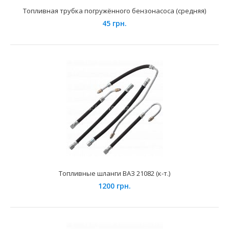
Топливная трубка погружённого бензонасоса (средняя)
Применение на автомобилях семейства ВАЗ-21213, 21214
45 грн.
"Нива Тайга" и их модификаций укомплектованных ..
Топливные шланги ВАЗ 21082 (к-т.)
Магистраль топливная ВАЗ-21214 "Niva 4x4" (к-т 2 шт.)
1200 грн.
подача+обратка нов.обр.
700 грн.