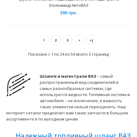
450 грн.
(полиамид) АвтоВАЗ
390 грн.
1
2
3
>
>|
Применение на автомобилях семейства
ВАЗ-21214 "Niva 4х4" и их модификацийс инжекторными
Показано с 1 по 24 из 54 (всего 3 страниц)
дв..
Шланги и магистрали ВАЗ
– самый
распространенный вид соединителей в
самых разнообразных системах, где
используются жидкости. Топливная система в
автомобиле – не исключение, и важность
таких элементов нельзя переоценить. Наш
интернет каталог предлагает вам такие запчасти в большом
ассортименте и по выгодным ценам.
Надежный топливный шланг ВАЗ