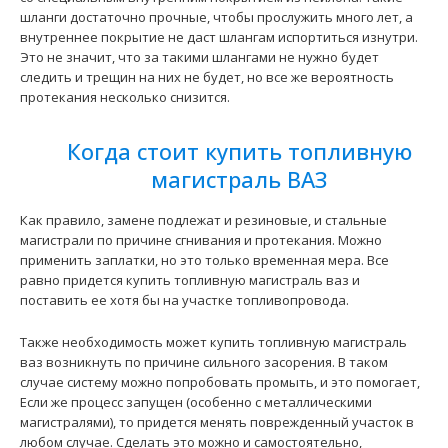
шланги достаточно прочные, чтобы прослужить много лет, а
внутреннее покрытие не даст шлангам испортиться изнутри.
Это не значит, что за такими шлангами не нужно будет
Трубка топливная адсорбера передняя ВАЗ-2170
следить и трещин на них не будет, но все же вероятность
280 грн.
протекания несколько снизится.
Когда стоит купить топливную
магистраль ВАЗ
Применение на автомобилях семейства ВАЗ-2170, 2171,
Как правило, замене подлежат и резиновые, и стальные
2172 и их модификаций...
магистрали по причине сгнивания и протекания. Можно
применить заплатки, но это только временная мера. Все
равно придется купить топливную магистраль ваз и
поставить ее хотя бы на участке топливопровода.
Также необходимость может купить топливную магистраль
ваз возникнуть по причине сильного засорения. В таком
случае систему можно попробовать промыть, и это помогает,
Если же процесс запущен (особенно с металлическими
магистралями), то придется менять поврежденный участок в
любом случае. Сделать это можно и самостоятельно,