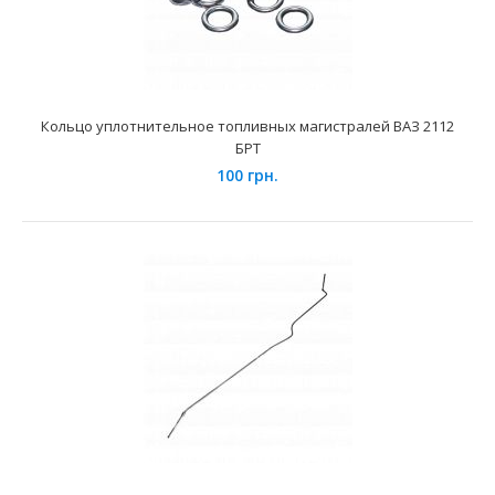
Кольцо уплотнительное топливных магистралей ВАЗ 2112
Кольцо уплотнительное топливных магистралей ВАЗ
БРТ
2112 БРТ
100 грн.
100 грн.
Применение на автомобилях семейства ВАЗ
укомплектованных инжекторными двигателями.Кольцо
покрыто гра..