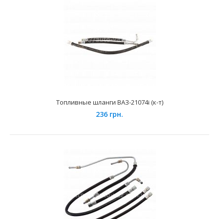
Применение на автомобилях семейства ВАЗ-21214 Нива
4X4 и их модификаций укомплектованных электронной..
Топливные шланги ВАЗ-21074i (к-т)
236 грн.
Магистраль топливная ВАЗ-2123 "Niva Chevrolet" (к-т 2
шт.) подача+обратка
450 грн.