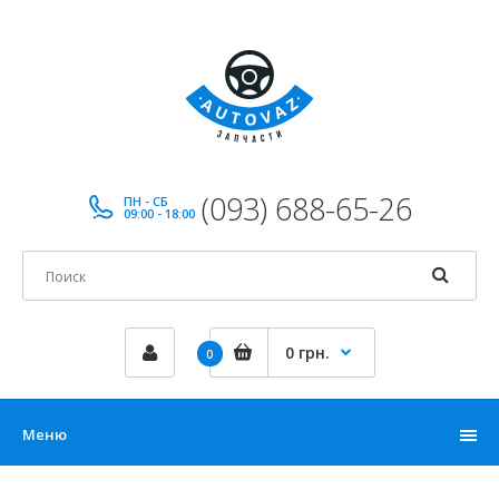
(093) 688-65-26
ПН - СБ
09:00 - 18:00
0 грн.
0
Меню