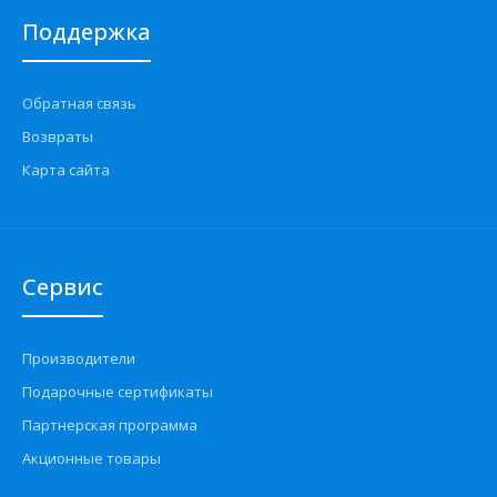
Поддержка
Обратная связь
Трубка топливная магистральная к ДВС ВАЗ-2190
Возвраты
(пластик) АвтоВАЗ
225 грн.
Карта сайта
Сервис
Применение на автомобилях семейства ВАЗ-2190, 2191,
Лада Гранта, 2192, 2194, Лада Калина 2, Лада Кал..
Производители
Подарочные сертификаты
Партнерская программа
Акционные товары