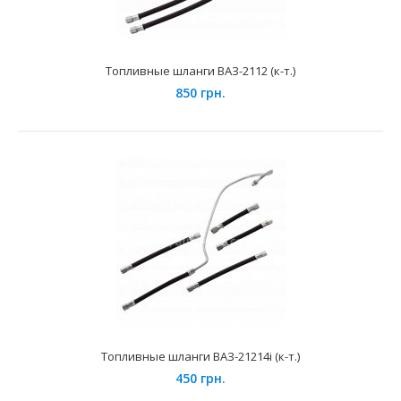
Топливные шланги ВАЗ-2112 (к-т.)
Применение на автомобилях семейства ВАЗ-2123 "Niva
850 грн.
Chevrolet" и её модификаций. Данная магистр..
Топливные шланги ВАЗ-21214i (к-т.)
Топливная трубка погружённого бензонасоса (длинная)
45 грн.
450 грн.