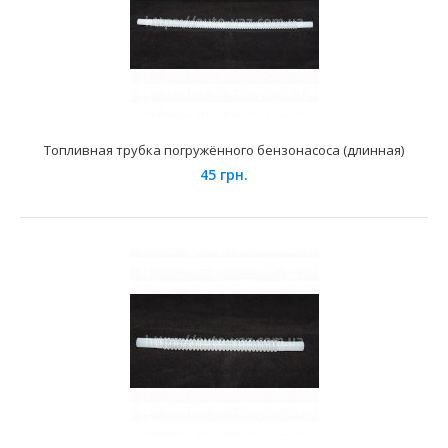
Применение на автомобилях семейства ВАЗ-2110, 2111,
2112 и их модификаций укомплектованных инже..
Топливная трубка погружённого бензонасоса (длинная)
45 грн.
Магистраль топливная ВАЗ-21214 "Niva 4x4" (к-т 2 шт.)
подача+обратка
1200 грн.