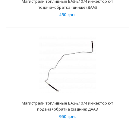
Магистрали топливные ВАЗ-21074 инжектор к-т
подача+обратка (днище) ДААЗ
450 грн.
Магистрали топливные ВАЗ-21074 инжектор к-т
подача+обратка (днище) ДААЗ
450 грн.
Применение на автомобилях семейства ВАЗ-21074 и их
Магистрали топливные ВАЗ-21074 инжектор к-т
модификаций укомплектованных 8-ми клапанными
подача+обратка (задние) ДААЗ
инже..
950 грн.