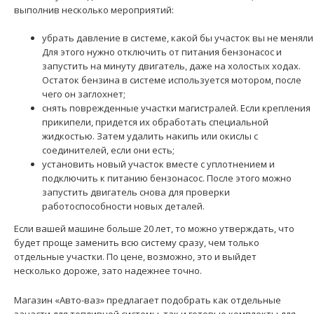
выполнив несколько мероприятий:
убрать давление в системе, какой бы участок вы не меняли
Трубка топливная адсорбера средняя ВАЗ-2170
Для этого нужно отключить от питания бензонасос и
182 грн.
запустить на минуту двигатель, даже на холостых ходах.
Остаток бензина в системе используется мотором, после
чего он заглохнет;
снять поврежденные участки магистралей. Если крепления
прикипели, придется их обработать специальной
жидкостью. Затем удалить накипь или окислы с
Применение на автомобилях семейства ВАЗ-2170, 2171,
соединителей, если они есть;
2172 "Lada Priora" и их модификаций...
установить новый участок вместе с уплотнением и
подключить к питанию бензонасос. После этого можно
запустить двигатель снова для проверки
работоспособности новых деталей.
Если вашей машине больше 20 лет, то можно утверждать, что
будет проще заменить всю систему сразу, чем только
отдельные участки. По цене, возможно, это и выйдет
несколько дороже, зато надежнее точно.
Магазин «Авто-ваз» предлагает подобрать как отдельные