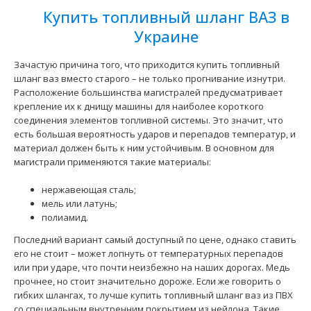
Купить топливный шланг ВАЗ в
Трубка переднего топливного трубопровода ВАЗ 1118
Украине
Лада Калина (полиамид) АвтоВАЗ
375 грн.
Зачастую причина того, что приходится купить топливный
шланг ваз вместо старого – не только прогнивание изнутри.
Расположение большинства магистралей предусматривает
крепление их к днищу машины для наиболее короткого
соединения элементов топливной системы. Это значит, что
есть большая вероятность ударов и перепадов температур, и
Применение на автомобилях семейства ВАЗ 1117, 1118,
материал должен быть к ним устойчивым. В основном для
1119, Лада Калина и их модификаций укомплектован..
магистрали применяются такие материалы:
нержавеющая сталь;
мель или латунь;
полиамид.
Последний вариант самый доступный по цене, однако ставить
его не стоит – может лопнуть от температурных перепадов
или при ударе, что почти неизбежно на наших дорогах. Медь
прочнее, но стоит значительно дороже. Если же говорить о
гибких шлангах, то лучше купить топливный шланг ваз из ПВХ
со специальным внутренним покрытием из нейлона. Такие