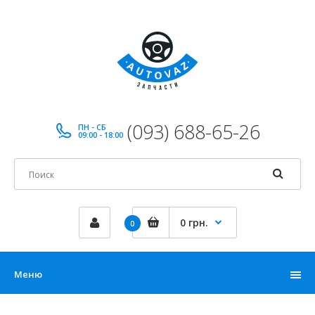
(093) 688-65-26
ПН - СБ
09:00 - 18:00
0 грн.
0
Меню