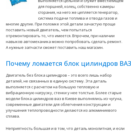
выполняется цельной и служит вместилищем
для поршней, колец, собственно камеры
сгорания, на него же цепляется генератор,
система подачи топлива и отвода газов и
многие другие. При поломке этой детали зачастую проще
поставить новый двигатель, чем попытаться
отремонтировать то, что имеется. Впрочем, при наличии
навыков автомеханика можно попробовать сделать ремонт.
Блок цилиндров ВАЗ-21213 АвтоВАЗ
А нужные запчасти сможет поставить наш магазин.
8100 грн.
Почему ломается блок цилиндров ВА
Двигатель без блока цилиндров – это всего лишь набор
деталей, не связанных в единую систему. Эта деталь
Применение на автомобилях семейства ВАЗ-21213, 21214
выполняется с расчетом на большую тепловую и
Нива Тайга и их модификаций...
вибрационную нагрузку, стенки у нее толстые. Более старые
модели блока цилиндров ваз в Киеве выполнялись из чугуна,
современные двигатели для облегчения конструкции и
улучшения теплопроводности делаются из алюминиевого
сплава.
Неприятность большая и в том, что деталь монолитная, и если