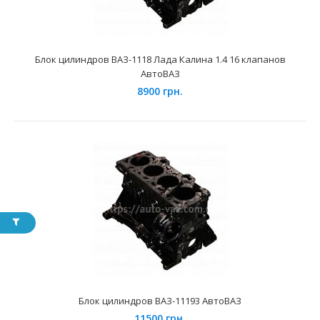
Блок цилиндров ВАЗ-1118 Лада Калина 1.4 16 клапанов
Блок цилиндров ВАЗ-1118 Лада Калина 1.4 16 клапанов
АвтоВАЗ
АвтоВАЗ
8900 грн.
8900 грн.
Применение на автомобилях семейства ВАЗ-1117, 1118,
1119 Лада Калина и их модификаций укомплектованн..
Блок цилиндров ВАЗ-11193 АвтоВАЗ
11500 грн.