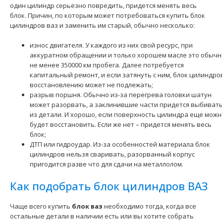
один цилиндр серьезно повредить, придется менять весь
блок. Причин, по которым может потребоваться купить блок
цилиндров ваз и заменить им старый, обычно несколько:
износ двигателя. У каждого из них свой ресурс, при
аккуратном обращении и только хорошем масле это обычн
не менее 350000 км пробега. Далее потребуется
капитальный ремонт, и если затянуть с ним, блок цилиндро
Блок цилиндров ВАЗ-2123 АвтоВАЗ
9300 грн.
восстановлению может не подлежать;
разрыв поршня. Обычно из-за перегрева головки шатун
может разорвать, а заклинившие части придется выбиват
из детали. И хорошо, если поверхность цилиндра еще можн
будет восстановить. Если же нет – придется менять весь
блок;
ДТП или гидроудар. Из-за особенностей материала блок
Применение на автомобилях семейства ВАЗ-2123 "Niva
цилиндров нельзя сваривать, разорванный корпус
Chevroet" и их модификаций...
пригодится разве что для сдачи на металлолом.
Как подобрать блок цилиндров ВАЗ
Чаще всего купить
блок ваз
необходимо тогда, когда все
остальные детали в наличии есть или вы хотите собрать