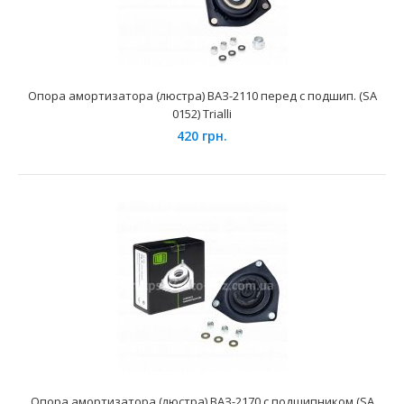
Опора амортизатора (люстра) ВАЗ-2108 перед с подш.
(SA 0151) Trialli
545 грн.
Опора амортизатора (люстра) ВАЗ-2110 перед с подшип. (SA
0152) Trialli
420 грн.
Применение на автомобилях семейства ВАЗ-2108, 2109,
21099 "", 2113, 2114, 2115 "" и их модификаций у..
Опора амортизатора (люстра) ВАЗ-2170 с подшипником (SA