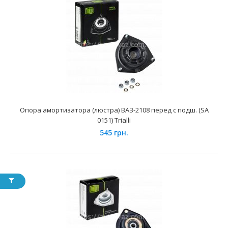
Опора амортизатора (люстра) ВАЗ-1118 перед с подшип.
(SA 504) Trialli
378 грн.
Применение на автомобилях семейства ВАЗ-1117, 1118,
1119 "Lada Kalina" и их модификаций укомплектова..
Опора амортизатора (люстра) ВАЗ-2108 перед с подш. (SA
0151) Trialli
545 грн.