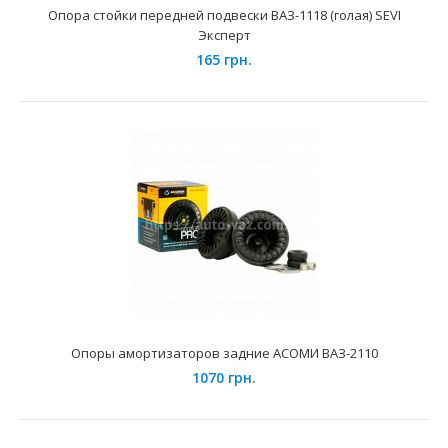
Опора стойки передней подвески ВАЗ-1118 (голая) SEVI
Эксперт
165 грн.
Опора стойки амортизатора передней подвески
Daewoo Lanos прав. (с VIN-439640) SEVI ЭКСТРИМ
980 грн.
Опоры амортизаторов задние АСОМИ ВАЗ-2110
1070 грн.
Применение на автомобилях семейства Daewoo Lanos,
ZAZ Sens и их модификаций.При изготовлении данных ..