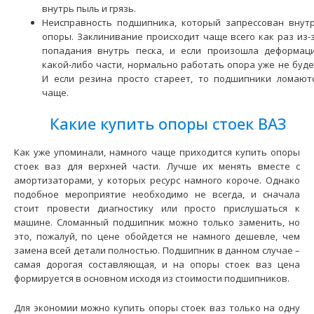
2 шт.)
внутрь пыль и грязь.
1873 грн.
Неисправность подшипника, который запрессован внут
опоры. Заклинивание происходит чаще всего как раз из-
попадания внутрь песка, и если произошла деформац
какой-либо части, нормально работать опора уже не буде
И если резина просто стареет, то подшипники ломают
чаще.
Применение на автомобилях семейства ВАЗ-2108, 2109,
21099 "Lada Samara", 2113, 2114, 2115 "Lada..
Какие купить опоры стоек ВАЗ
Как уже упоминали, намного чаще приходится купить опоры
стоек ваз для верхней части. Лучше их менять вместе с
амортизаторами, у которых ресурс намного короче. Однако
подобное мероприятие необходимо не всегда, и сначала
стоит провести диагностику или просто прислушаться к
машине. Сломанный подшипник можно только заменить, но
это, пожалуй, по цене обойдется не намного дешевле, чем
замена всей детали полностью. Подшипник в данном случае –
самая дорогая составляющая, и на опоры стоек ваз цена
формируется в основном исходя из стоимости подшипников.
Для экономии можно купить опоры стоек ваз только на одну