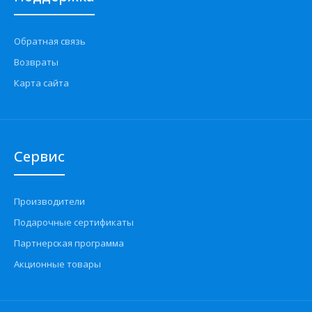
Опоры стоек SS20 Queen ВАЗ-2108-2115 (комплект 2 шт.)
Обратная связь
1880 грн.
Возвраты
Карта сайта
Применение на автомобилях семейства ВАЗ-2108, 2109,
Сервис
21099 "Lada Samara", 2113, 2114, 2115 "Lada..
Производители
Подарочные сертификаты
Партнерская программа
Акционные товары