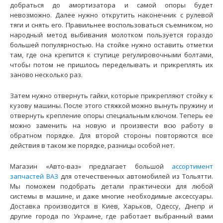
добраться до амортизатора и самой опоры будет
невозможно. Далее нужно открутить наконечник с рулевой
Опоры стоек SS20 Master ВАЗ-1118 (комплект 2 шт.)
тяги и снять его. Правильнее воспользоваться съемником, но
1820 грн.
народный метод выбивания молотком пользуется гораздо
большей популярностью. На стойке нужно оставить отметки
там, где она крепится к ступице регулировочными болтами,
чтобы потом не пришлось переделывать и прикреплять их
заново несколько раз.
Применение на автомобилях семейства ВАЗ-1117, 1118,
Затем нужно отвернуть гайки, которые прикрепляют стойку к
1119 "Lada Kalina" и их модификаций. ..
кузову машины. После этого стяжкой можно вынуть пружину и
отвернуть крепление опоры специальным ключом. Теперь ее
можно заменить на новую и произвести всю работу в
обратном порядке. Для второй стороны повторяются все
действия в таком же порядке, разницы особой нет.
Магазин «Авто-ваз» предлагает большой
ассортимент
запчастей ВАЗ
для отечественных автомобилей из Тольятти.
Мы поможем подобрать детали практически для любой
системы в машине, и даже многие необходимые аксессуары.
Доставка производится в Киев, Харьков, Одессу, Днепр и
другие города по Украине, где работает выбранный вами