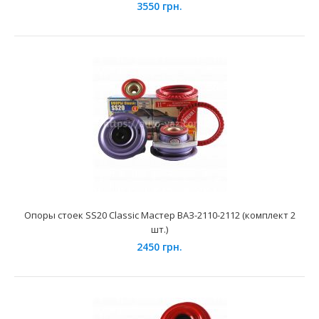
3550 грн.
Применение на автомобилях семейства ВАЗ-2170, 2171,
2172 Лада Приора и их модификаций.Опора стойки п..
Опоры стоек SS20 Classic Мастер ВАЗ-2110-2112 (комплект 2
шт.)
Опора стойки передней подвески ВАЗ-1118 (голая) SEVI
2450 грн.
Эксперт
165 грн.