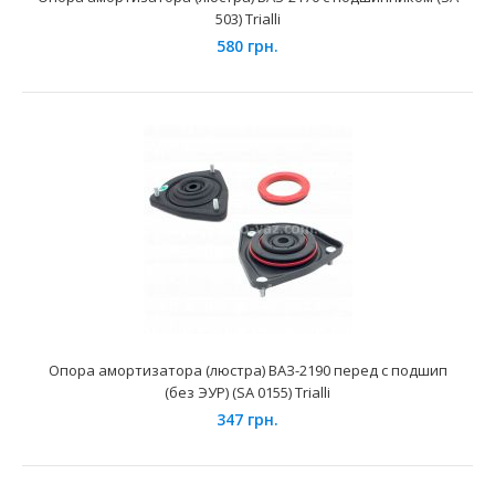
503) Trialli
580 грн.
Опора амортизатора (люстра) ВАЗ-2110 перед с подшип.
(SA 0152) Trialli
420 грн.
Применение на автомобилях семейства ВАЗ-2110, 2111,
2112 и их модификаций укомплектованных как инжек..
Опора амортизатора (люстра) ВАЗ-2190 перед с подшип
(без ЭУР) (SA 0155) Trialli
347 грн.