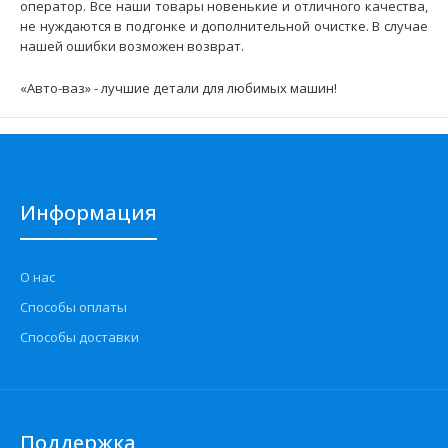
оператор. Все наши товары новенькие и отличного качества,
не нуждаются в подгонке и дополнительной очистке. В случае
нашей ошибки возможен возврат.
Опоры стоек SS20 Master ВАЗ-2170 (комплект 2 шт.)
1766 грн.
«Авто-ваз» - лучшие детали для любимых машин!
Применение на автомобилях семейства ВАЗ-2170, 2171,
Информация
2172 "Lada Priora" и их модификаций. ..
О нас
Способы оплаты
Способы доставки
Поддержка