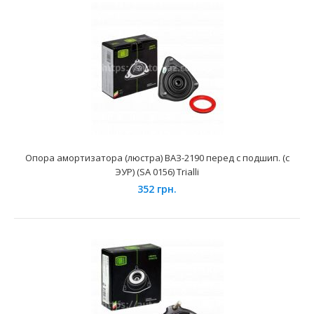
Опора амортизатора (люстра) ВАЗ-2170 с подшипником
(SA 503) Trialli
580 грн.
Опора амортизатора (люстра) ВАЗ-2190 перед с подшип. (с
ЭУР) (SA 0156) Trialli
Применение на автомобилях семейства ВАЗ-2170, 2171,
352 грн.
2172 Лада Приора и их модификаций укомплектованн..