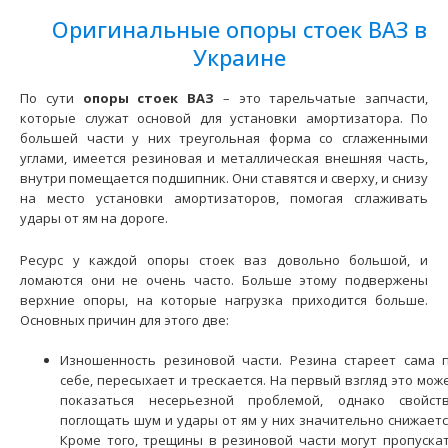
2450 грн.
Оригинальные опоры стоек ВАЗ в
Украине
По сути
опоры стоек ВАЗ
– это тарельчатые запчасти,
которые служат основой для установки амортизатора. По
Применение на автомобилях семейства ВАЗ-2110, 2111,
большей части у них треугольная форма со сглаженными
2112 и их модификаций. Преимущества передн..
углами, имеется резиновая и металлическая внешняя часть,
внутри помещается подшипник. Они ставятся и сверху, и снизу
на место установки амортизаторов, помогая сглаживать
удары от ям на дороге.
Ресурс у каждой опоры стоек ваз довольно большой, и
ломаются они не очень часто. Больше этому подвержены
верхние опоры, на которые нагрузка приходится больше.
Основных причин для этого две:
Изношенность резиновой части. Резина стареет сама 
себе, пересыхает и трескается. На первый взгляд это мож
показаться несерьезной проблемой, однако свойст
поглощать шум и удары от ям у них значительно снижаетс
Опоры стоек SS20 Classic Спорт ВАЗ-2108-2115 (комплект
Кроме того, трещины в резиновой части могут пропуска