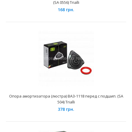
(SA 0556) Trialli
подш. (SA 0556) Trialli
168 грн.
168 грн.
Применение на автомобилях семейства Daewoo Kalos
(02-), Chevrolet Aveo T200 (02-), T250 (06-), T255&..
Опора амортизатора (люстра) ВАЗ-1118 перед с подшип. (SA
504) Trialli
378 грн.