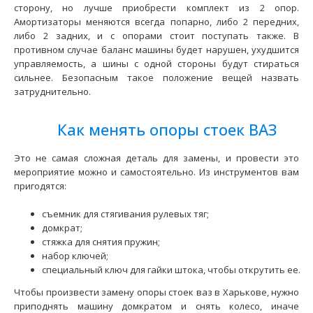
сторону, но лучше приобрести комплект из 2 опор.
Опоры стоек SS20 Classic Спорт ВАЗ-2110-2112 (комплект
Амортизаторы меняются всегда попарно, либо 2 передних,
2 шт.)
либо 2 задних, и с опорами стоит поступать также. В
1787 грн.
противном случае баланс машины будет нарушен, ухудшится
управляемость, а шины с одной стороны будут стираться
сильнее. Безопасным такое положение вещей назвать
затруднительно.
Применение на автомобилях семейства ВАЗ-2110, 2111,
Как менять опоры стоек ВАЗ
2112 и их модификаций. Преимущества передн..
Это не самая сложная деталь для замены, и провести это
мероприятие можно и самостоятельно. Из инструментов вам
пригодятся:
съемник для стягивания рулевых тяг;
домкрат;
стяжка для снятия пружин;
набор ключей;
специальный ключ для гайки штока, чтобы открутить ее.
Чтобы произвести замену опоры стоек ваз в Харькове, нужно
приподнять машину домкратом и снять колесо, иначе