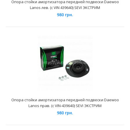
Опора стойки амортизатора передней подвески Daewoo
Lanos лев. (с VIN 439640) SEVI ЭКСТРИМ
980 грн.
Опора амортизатора (люстра) ВАЗ-2190 перед с подшип.
(с ЭУР) (SA 0156) Trialli
352 грн.
Применение на автомобилях семейства ВАЗ-2190, 2191,
2192 "Lada Granta"и их модификаций укомплектован..
Опора стойки амортизатора передней подвески Daewoo
Lanos прав. (с VIN-439640) SEVI ЭКСТРИМ
980 грн.