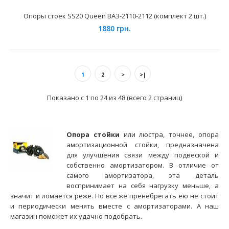
Опоры стоек SS20 Queen ВАЗ-2110-2112 (комплект 2 шт.)
1880 грн.
Применение на автомобилях семейства ВАЗ-2108, 2109,
21099 "Lada Samara", 2113, 2114, 2115 "Lada..
1
2
>
>|
Показано с 1 по 24 из 48 (всего 2 страниц)
Опора стойки
или люстра, точнее, опора
амортизационной стойки, предназначена
для улучшения связи между подвеской и
собственно амортизатором. В отличие от
самого амортизатора, эта деталь
воспринимает на себя нагрузку меньше, а
значит и ломается реже. Но все же пренебрегать ею не стоит
и периодически менять вместе с амортизаторами. А наш
Опоры стоек SS20 Classic Мастер ВАЗ-2110-2112
магазин поможет их удачно подобрать.
(комплект 2 шт.)