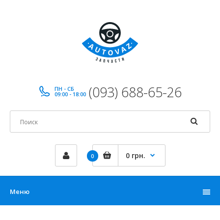
(093) 688-65-26
ПН - СБ
09:00 - 18:00
0 грн.
0
Меню