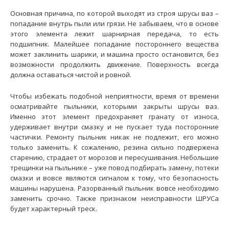
Основная причина, по которой выходят из строя шрусы ваз –
попадание внутрь пыли или грязи. Не забываем, что в основе
этого элемента лежит шарнирная передача, то есть
подшипник. Малейшее попадание постороннего вещества
может заклинить шарики, и машина просто остановится, без
возможности продолжить движение. Поверхность всегда
должна оставаться чистой и ровной.
Чтобы избежать подобной неприятности, время от времени
осматривайте пыльники, которыми закрыты шрусы ваз.
Именно этот элемент предохраняет гранату от износа,
удерживает внутри смазку и не пускает туда посторонние
ШРУС наружный ВАЗ-2123 Trialli
частички. Ремонту пыльник никак не подлежит, его можно
573 грн.
только заменить. К сожалению, резина сильно подвержена
старению, страдает от морозов и пересушивания. Небольшие
трещинки на пыльнике – уже повод подбирать замену, потеки
смазки и вовсе являются сигналом к тому, что безопасность
машины нарушена. Разорванный пыльник вовсе необходимо
заменить срочно. Также признаком неисправности ШРУСа
Применение на автомобилях семейства ВАЗ-2123 "Niva
будет характерный треск.
Chevrolet"...