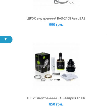
ШРУС внутренний ВАЗ-2108 АвтоВАЗ
ШРУС внутренний ВАЗ-2108 Trialli
1100 грн.
990 грн.
Применение на автомобилях семейства ВАЗ-2108, 2109,
21099 "Lada Samara", 2113, 2114, 2115 "Lada Sama..
ШРУС внутренний ЗАЗ-Таврия Trialli
850 грн.