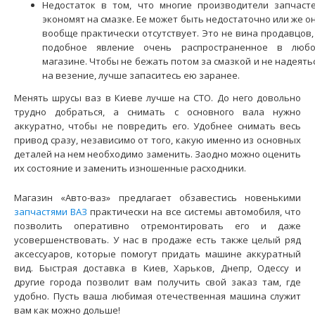
Недостаток в том, что многие производители запчаст
экономят на смазке. Ее может быть недостаточно или же о
вообще практически отсутствует. Это не вина продавцов,
подобное явление очень распространенное в люб
магазине. Чтобы не бежать потом за смазкой и не надеять
на везение, лучше запаситесь ею заранее.
Менять
шрусы ваз в Киеве
лучше на СТО. До него довольно
трудно добраться, а снимать с основного вала нужно
аккуратно, чтобы не повредить его. Удобнее снимать весь
привод сразу, независимо от того, какую именно из основных
деталей на нем необходимо заменить. Заодно можно оценить
их состояние и заменить изношенные расходники.
ШРУС наружный ВАЗ-2190 Trialli (под ABS) АКПП
Магазин «Авто-ваз» предлагает обзавестись новенькими
1150 грн.
запчастями ВАЗ
практически на все системы автомобиля, что
позволить оперативно отремонтировать его и даже
усовершенствовать. У нас в продаже есть также целый ряд
аксессуаров, которые помогут придать машине аккуратный
вид. Быстрая доставка в Киев, Харьков, Днепр, Одессу и
другие города позволит вам получить свой заказ там, где
Применение на автомобилях семейства ВАЗ-2190 "Lada
удобно. Пусть ваша любимая отечественная машина служит
Granta" и их модификаций укомплектованных автомат..
вам как можно дольше!