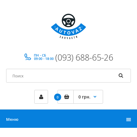
(093) 688-65-26
ПН - СБ
09:00 - 18:00
0 грн.
0
Меню