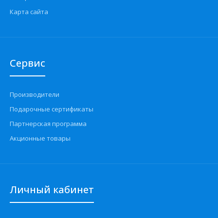
1102, 1103, 1105 , Sens и их модификаций...
Карта сайта
Сервис
Производители
Подарочные сертификаты
Партнерская программа
Акционные товары
ШРУС наружный ЗАЗ-Таврия-Sens AURORA
360 грн.
Личный кабинет
Применение на автомобилях семейства ЗАЗ-Таврия