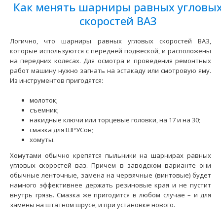
Как менять шарниры равных угловы
скоростей ВАЗ
Логично, что шарниры равных угловых скоростей ВАЗ,
которые используются с передней подвеской, и расположены
на передних колесах. Для осмотра и проведения ремонтных
работ машину нужно загнать на эстакаду или смотровую яму.
Из инструментов пригодятся:
молоток;
съемник;
накидные ключи или торцевые головки, на 17 и на 30;
смазка для ШРУСов;
ШРУС наружный ВАЗ-2123 Trialli (под ABS)
хомуты.
641 грн.
Хомутами обычно крепятся пыльники на шарнирах равных
угловых скоростей ваз. Причем в заводском варианте они
обычные ленточные, замена на червячные (винтовые) будет
намного эффективнее держать резиновые края и не пустит
внутрь грязь. Смазка же пригодится в любом случае – и для
Применение на автомобилях семейства ВАЗ-2123 "Niva
замены на штатном шрусе, и при установке нового.
Chevrolet" и их модификаций укомплектованных торм..