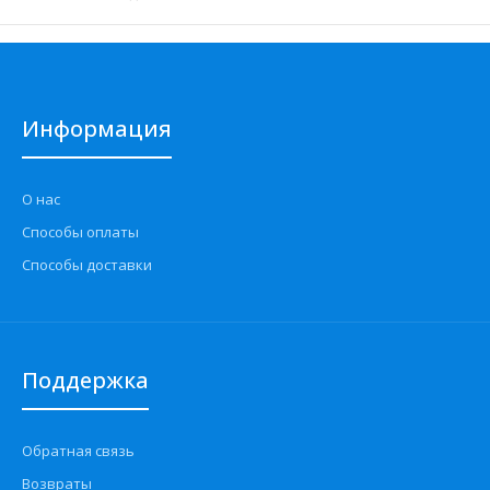
Информация
О нас
Способы оплаты
Способы доставки
ШРУС наружный ЗАЗ-Таврия Trialli
650 грн.
Поддержка
Обратная связь
Применение на автомобилях семейства ЗАЗ Таврия
Возвраты