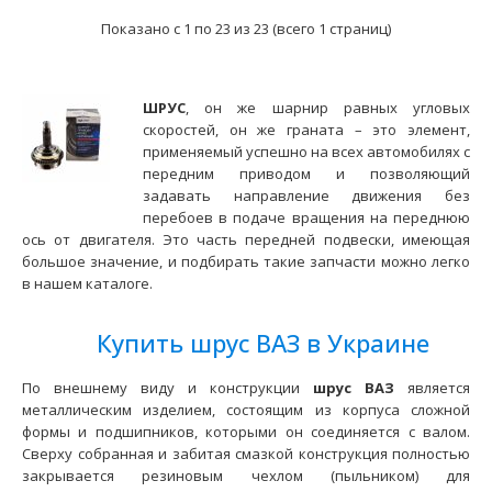
Показано с 1 по 23 из 23 (всего 1 страниц)
ШРУС
, он же шарнир равных угловых
скоростей, он же граната – это элемент,
применяемый успешно на всех автомобилях с
передним приводом и позволяющий
задавать направление движения без
перебоев в подаче вращения на переднюю
ШРУС наружный ВАЗ-2123 (24 шлица, диаметр 26,47 мм)
ось от двигателя. Это часть передней подвески, имеющая
АвтоВАЗ
большое значение, и подбирать такие запчасти можно легко
670 грн.
в нашем каталоге.
Купить шрус ВАЗ в Украине
По внешнему виду и конструкции
шрус ВАЗ
является
Применение на автомобилях семейства ВАЗ-2123 Niva
металлическим изделием, состоящим из корпуса сложной
Chevrolet и их модификаций не укомплектованны..
формы и подшипников, которыми он соединяется с валом.
Сверху собранная и забитая смазкой конструкция полностью
закрывается резиновым чехлом (пыльником) для