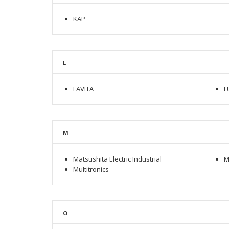
KAP
L
LAVITA
L
M
Matsushita Electric Industrial
M
Multitronics
O