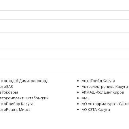
втоград-Д Димитровоград
АвтоТрейд Калуга
втоЗАЗ
Автоэлектроника Калуга
втоковры
АКМАШ-Холдинг Киров
втокомплект Октябрьский
АМЗ
втоПрибор Калуга
АО Автоарматура г. Санк
втоРеал г. Миасс
АО КЗТА Калуга