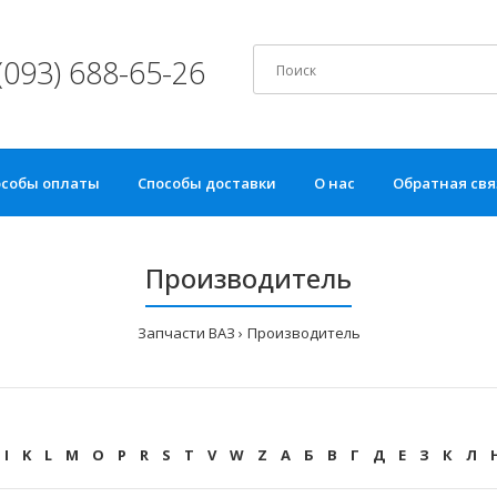
(093) 688-65-26
особы оплаты
Способы доставки
О нас
Обратная свя
Производитель
Запчасти ВАЗ
Производитель
I
K
L
M
O
P
R
S
T
V
W
Z
А
Б
В
Г
Д
Е
З
К
Л