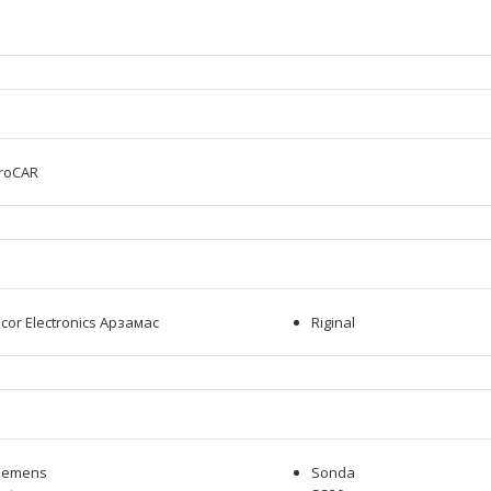
roCAR
icor Electronics Арзамас
Riginal
iemens
Sonda