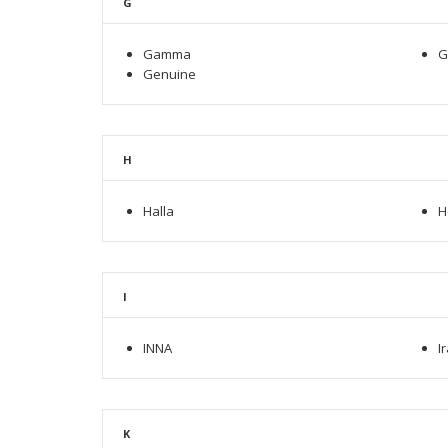
G
Gamma
G
Genuine
H
Halla
H
I
INNA
I
K