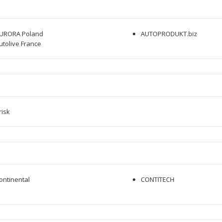
URORA Poland
AUTOPRODUKT.biz
utolive France
risk
ontinental
CONTITECH