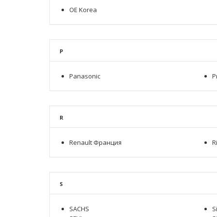
OE Korea
P
Panasonic
P
R
Renault Франция
R
S
SACHS
S