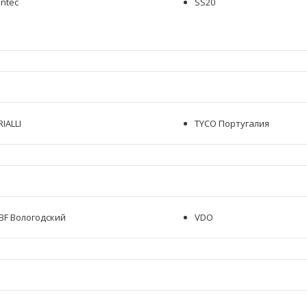
intec
SS20
RIALLI
TYCO Португалия
BF Вологодский
VDO