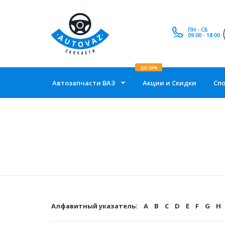
ПН - СБ
09:00 - 18:00
ДО 30%
Автозапчасти ВАЗ
Акции и Скидки
Сп
Алфавитный указатель:
A
B
C
D
E
F
G
H