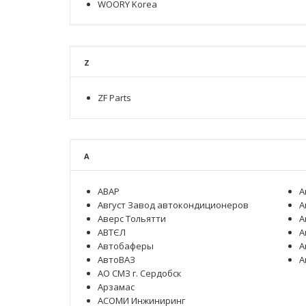
WOORY Korea
Z
ZF Parts
А
АВАР
А
Август Завод автокондиционеров
А
Аверс Тольятти
А
АВТЄЛ
А
Автобаферы
А
АвтоВАЗ
А
АО СМЗ г. Сердобск
Арзамас
АСОМИ Инжиниринг