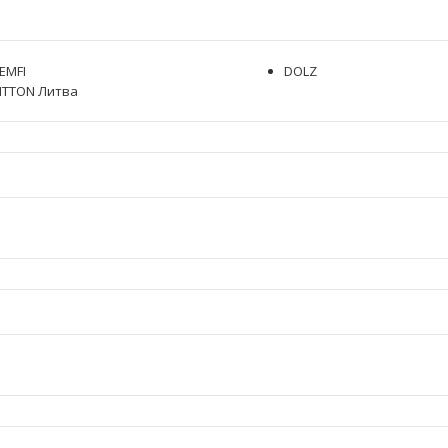
EMFI
DOLZ
ITTON Литва