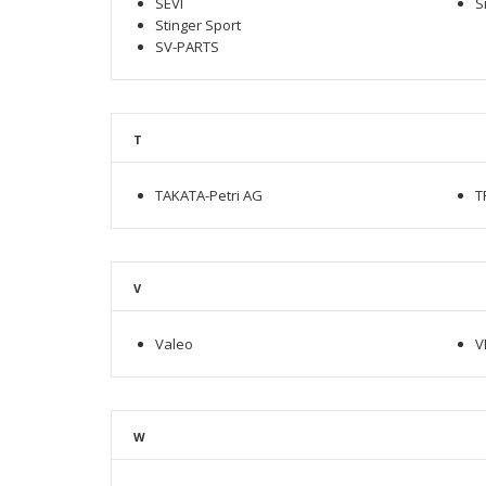
SEVI
S
Stinger Sport
SV-PARTS
T
TAKATA-Рetri AG
T
V
Valeo
V
W