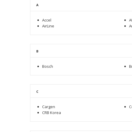
A
Accel
A
AirLine
A
B
Bosch
B
C
Cargen
C
CRB Korea