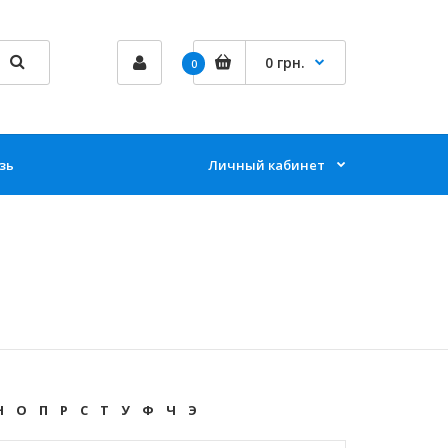
0 грн.
0
зь
Личный кабинет
Н
О
П
Р
С
Т
У
Ф
Ч
Э