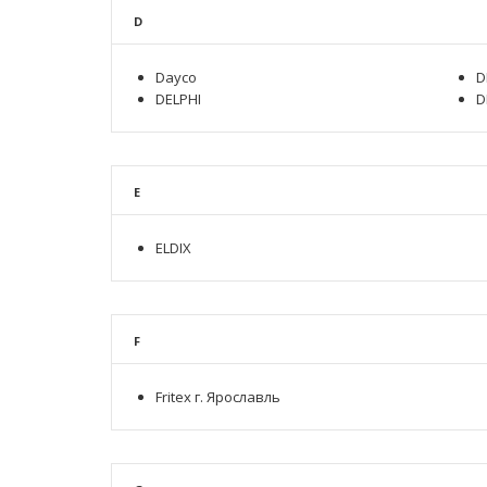
D
Dayco
D
DELPHI
D
E
ELDIX
F
Fritex г. Ярославль