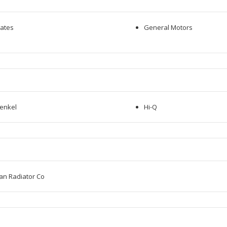
ates
General Motors
enkel
Hi-Q
ran Radiator Co