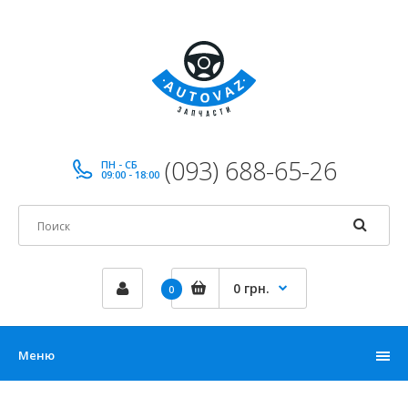
(093) 688-65-26
ПН - СБ
09:00 - 18:00
0 грн.
0
Меню