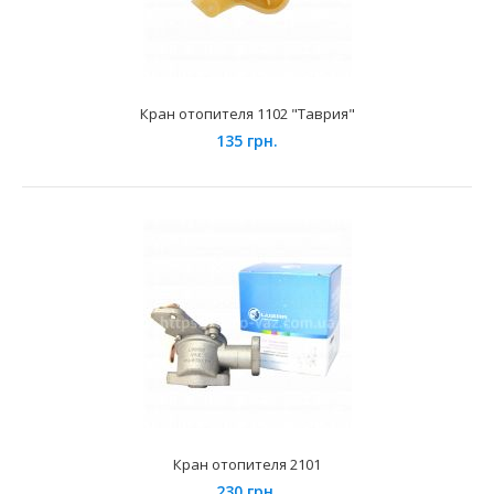
Кран отопителя 1102 "Таврия"
Кран отопителя 1102 "Таврия"
135 грн.
135 грн.
Применение на автомобилях семейства ЗАЗ "Таврия"
и "Славута" и их модификациях...
Кран отопителя 2101
230 грн.