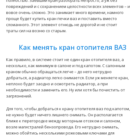
полностью. Заевший кран разобрать непросто, а уж без
повреждений и с сохранением целостности всех элементов – и
вовсе очень сложно. Это занимает много времени, намного
проще будет купить кран печки ваз и поставить вместо
сломанного. Этот элемент отнюдь не дорогой и не стоит
траты сил на возню со старым.
Как менять кран отопителя ВАЗ
Как правило, в системе стоит не один кран отопителя ваз, а
несколько, как минимум в салоне и под капотом. С салонным
краном обычно обращаться легче – до него нетрудно
добраться, а радиатор легко снимается. Если уж меняете кран,
неплохо будет заодно и осмотреть радиатор, а при
необходимости и заменить его. Ну или хотя бы почистить от
загрязнений.
Для того, чтобы добраться к крану отопителя ваз
под капотом,
не нужно будет ничего лишнего снимать. Он располагается
ближе к перегородке между моторным отсеком и салоном,
возле магистралей бензопровода. Его нетрудно снимать,
можно обойтись несколькими рожковыми ключами для