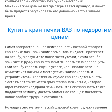
компьютером и обойтись без ручной настройки.
Механический кран же всегда открывается вручную, и может
быть придется регулировать его довольно часто в зимнее
время.
Купить кран печки ВАЗ по недорогим
ценам
Самая распространенная неисправность, которой страдает
кран печки ваз – закисание элементов. Жидкость протекает
на резьбу, в результате появляются утечки, а сама резьба
Кран отопителя ГАЗ-3322 Next (электрич. безсальник 4
закисает, и ручку крана становится невозможно провернуть.
патруб )(LVE 0322) Luzar
850 грн.
Если резьбу сорвать еще не успели, кран вполне реально
отчистить от накипи, а места утечек заизолировать и
устранить течь. В противном случае кран придется менять.
Часто имеет также место срыв стопорного кольца, которое
ограничивает ход крана печки ваз. Эта неисправность также
поддается ремонту, достать сломанное кольцо и поставить
новое особого труда не составляет.
Применение на автомобилях семейства ГАЗ-3322 GAZ
Next и их модификаций...
Но чаще всего металлический шаровой кран подлежит замене