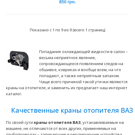
850 грн.
Показано с 1 по 9 из 9 (всего 1 страниц)
Попадание охлаждающей жидкости в салон –
весьма неприятное явление,
Кран отопителя ГАЗ-3302 Лузар (электрический 3
сопровождающееся появлением следов на
патрубка)
551 грн.
обшивке, ковриках и вообще всем, на что
попадают, а также неприятным запахом.
Чаще всего причиной такой утечки являются
краны на отопителе, и заменить их предлагает наш интернет
каталог.
Применение на автомобилях семейства ГАЗ-3302, 33025,
Качественные краны отопителя ВАЗ
33027 "Gazelle-Business" укомплектованных..
По своей сути
краны отопителя ВАЗ
, устанавливаемые на
машине, не отличаются от всех других, применяемых на
трубопроводах – запирающие и регулирующие устройства.