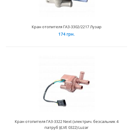
Кран отопителя ГАЗ-3302/2217 Лузар
174 грн.
Кран отопителя ГАЗ-3302 Лузар (электрический 2
патрубка)
610 грн.
Применение на автомобилях семейства ГАЗ-3302
укомплектованных инжекторными двигателями. Марка
Мод..
Кран отопителя ГАЗ-3322 Next (электрич. безсальник 4
патруб )(LVE 0322) Luzar