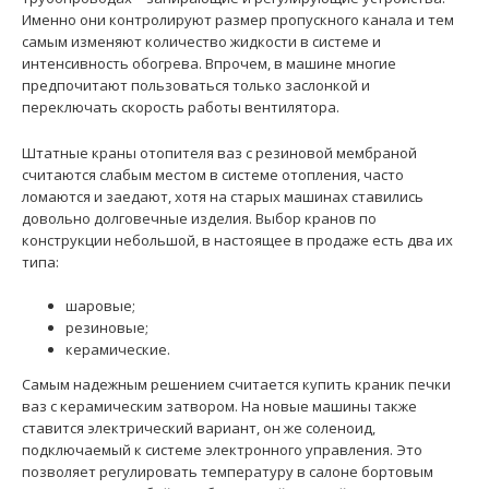
Именно они контролируют размер пропускного канала и тем
самым изменяют количество жидкости в системе и
интенсивность обогрева. Впрочем, в машине многие
предпочитают пользоваться только заслонкой и
переключать скорость работы вентилятора.
Штатные краны отопителя ваз с резиновой мембраной
считаются слабым местом в системе отопления, часто
ломаются и заедают, хотя на старых машинах ставились
довольно долговечные изделия. Выбор кранов по
конструкции небольшой, в настоящее в продаже есть два их
Кран отопителя ГАЗ-3302/2217 Лузар
174 грн.
типа:
шаровые;
резиновые;
керамические.
Самым надежным решением считается купить краник печки
Применение на автомобилях семейства ГАЗ-2217, 2705,
ваз с керамическим затвором. На новые машины также
2752, 3221, 3302 и их модификаций. Марка Моде..
ставится электрический вариант, он же соленоид,
подключаемый к системе электронного управления. Это
позволяет регулировать температуру в салоне бортовым