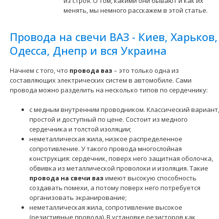
из строя. О том, какими они бывают и как их
менять, мы немного расскажем в этой статье.
Провода на свечи ВАЗ - Киев, Харьков,
Одесса, Днепр и вся Украина
Жгут проводки подключения электроусилителя руля
(ЭУР) ВАЗ-1118
1124 грн.
Начнем с того, что
провода ваз
– это только одна из
составляющих электрических систем в автомобиле. Сами
провода можно разделить на несколько типов по сердечнику:
с медным внутренним проводником. Классический вариант
простой и доступный по цене. Состоит из медного
сердечника и толстой изоляции;
Применение на автомобилях семейства ВАЗ-2110, 2111,
неметаллическая жила, низкое распределенное
2112, 2170, 2171, 2172 "Lada Priora",1117, 1118,..
сопротивление. У такого провода многослойная
конструкция: сердечник, поверх него защитная оболочка,
обвивка из металлической проволоки и изоляция. Такие
провода на свечи ваз
имеют высокую способность
создавать помехи, а потому поверх него потребуется
организовать экранирование;
неметаллическая жила, сопротивление высокое
(резистивные провода). В установке резисторов как