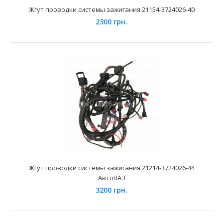
Жгут проводки системы зажигания 21154-3724026-40
Жгут индивидуальных катушек зажигания ВАЗ-2170 Лада
Приора Е-Газ Cargen
2300 грн.
560 грн.
Применение на автомобилях семейства ВАЗ-2170, 2171,
2172 Лада Приора, 1117, 1118, 1119 Лада Калина, ..
Жгут проводки системы зажигания 21214-3724026-44
АвтоВАЗ
3200 грн.