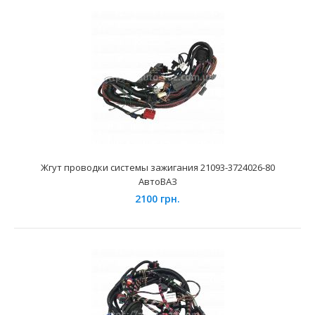
236 грн.
Применение на автомобилях семейства ВАЗ-2123 "Niva
Chevrolet" и их модификаций укомплектованных 8-ми..
Жгут проводки системы зажигания 21093-3724026-80
АвтоВАЗ
2100 грн.
Жгут индивидуальных катушек зажигания ВАЗ-2112