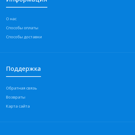
О нас
Способы оплаты
Способы доставки
Жгут проводки системы зажигания 21214-3724026-44
АвтоВАЗ
Поддержка
3200 грн.
Обратная связь
Возвраты
Карта сайта
Применение на автомобилях семейства ВАЗ-21214 Нива,
Нива Тайга и их их модификаций укомплектованных ..