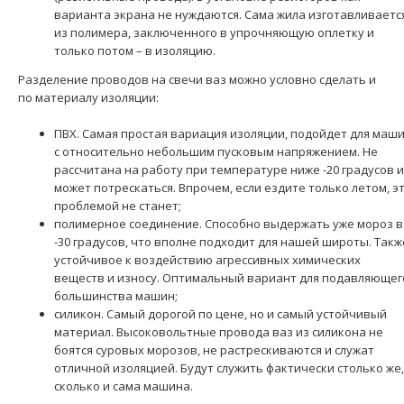
варианта экрана не нуждаются. Сама жила изготавливаетс
из полимера, заключенного в упрочняющую оплетку и
только потом – в изоляцию.
Разделение проводов на свечи ваз можно условно сделать и
по материалу изоляции:
Жгут проводки системы зажигания 21093-3724026-80
ПВХ. Самая простая вариация изоляции, подойдет для маш
АвтоВАЗ
с относительно небольшим пусковым напряжением. Не
2100 грн.
рассчитана на работу при температуре ниже -20 градусов и
может потрескаться. Впрочем, если ездите только летом, э
проблемой не станет;
полимерное соединение. Способно выдержать уже мороз в
-30 градусов, что вполне подходит для нашей широты. Такж
устойчивое к воздействию агрессивных химических
Применение на автомобилях семейства ВАЗ-2108, 2109,
веществ и износу. Оптимальный вариант для подавляющег
21099 Лада Самара и их модификаций укомплектован..
большинства машин;
силикон. Самый дорогой по цене, но и самый устойчивый
материал. Высоковольтные провода ваз
из силикона не
боятся суровых морозов, не растрескиваются и служат
отличной изоляцией. Будут служить фактически столько же,
сколько и сама машина.