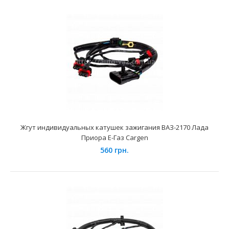
Применение на автомобилях семейства ВАЗ-2110, 2111,
2112 и их модификаций укомплектованных 16-ти кла..
Жгут индивидуальных катушек зажигания ВАЗ-2170 Лада
Приора Е-Газ Cargen
560 грн.
Высоковольтные провода ВАЗ-21213 Cargen (карб.)
252 грн.