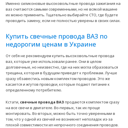
Именно силиконовые высоковольтные провода зажигания на
ваз считаются самыми современными, но не всякой машине
их можно применить. Тщательно выбирайте СТО, где будете
проводить замену, если не полностью уверены в своих силах.
Купить свечные провода ВАЗ по
недорогим ценам в Украине
Жгут проводки системы зажигания 21144-3724026-00
Лада Самара 2 Е-Газ АвтоВАЗ
От себя не рекомендуем купить высоковольтные провода
4850 грн.
ваз, которые уже использовали ранее. Они в целом
долговечные, но неизвестно, где на них могла образоваться
трещина, которая в будущем приведет к проблемам. Лучше
сразу обзавестись новым комплектом проводов. Это же
касается и жгутов проводки, которые подают питание к
определенному потребителю.
Применение на автомобилях семейства ВАЗ-2113, 2114,
2115 Лада Самара 2 и их модификаций укомплектова..
Кстати,
свечные провода ВАЗ
продаются комплектом сразу
на все свечи в двигателе. Во-первых, так их проще
монтировать. Во-вторых, можно быть точно уверенными в
том, что у одной из свечей не возникнет неполадок из-за
плохой совместимости ил непрочного соединения проводов.