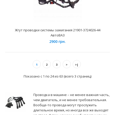
Жгут проводки на индивидуальные модули зажигания 16
кл
300 грн.
Жгут проводки системы зажигания 21901-3724026-44
АвтоВАЗ
2900 грн.
Применение на автомобилях семейства ВАЗ-2112, 2170,
1
2
3
>
>|
1118 и их модификаций с установленными 16-ти кла..
Показано с 1 по 24 из 63 (всего 3 страниц)
Проводка в машине – не менее важная часть,
чем двигатель, и не менее требовательная.
Вообще-то провода могут прослужить
длительное время, но иногда все же выходят