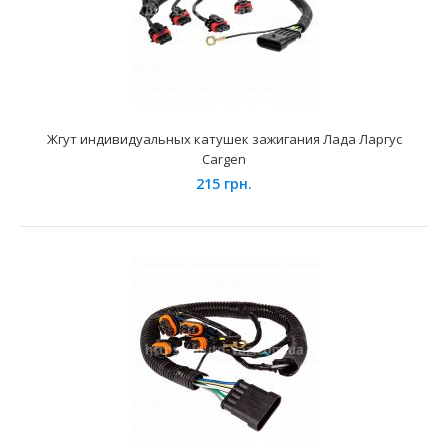
Применение на автомобилях семейства ВАЗ-21213, 21214
"Нива Тайга" и их модификаций укомплектованных ..
Жгут индивидуальных катушек зажигания Лада Ларгус
Cargen
215 грн.
Высоковольтные провода ВАЗ-21214 Cargen (инж.)