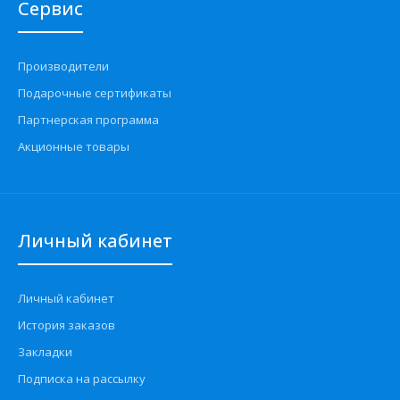
Сервис
Производители
Подарочные сертификаты
Партнерская программа
Акционные товары
Жгут проводки системы зажигания 21901-3724026-40
АвтоВАЗ
3100 грн.
Личный кабинет
Личный кабинет
История заказов
Применение на автомобилях семейства ВАЗ-2190, 2191
Закладки
Лада Гранта и их модификаций укомплектованных 8-м..
Подписка на рассылку