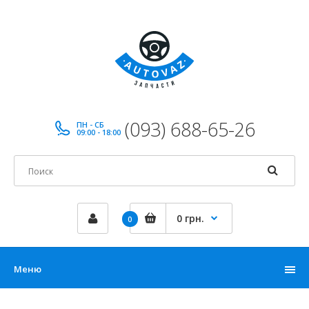
(093) 688-65-26
ПН - СБ
09:00 - 18:00
0 грн.
0
Меню