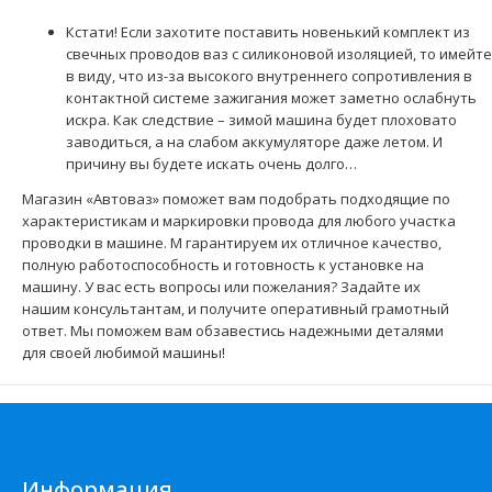
Кстати! Если захотите поставить новенький комплект из
свечных проводов ваз с силиконовой изоляцией, то имейте
в виду, что из-за высокого внутреннего сопротивления в
контактной системе зажигания может заметно ослабнуть
искра. Как следствие – зимой машина будет плоховато
заводиться, а на слабом аккумуляторе даже летом. И
причину вы будете искать очень долго…
Магазин «Автоваз» поможет вам подобрать подходящие по
Жгут проводки системы зажигания 21154-3724026-40
характеристикам и маркировки провода для любого участка
2300 грн.
проводки в машине. М гарантируем их отличное качество,
полную работоспособность и готовность к установке на
машину. У вас есть вопросы или пожелания? Задайте их
нашим консультантам, и получите оперативный грамотный
ответ. Мы поможем вам обзавестись надежными деталями
для своей любимой машины!
Применение на автомобилях семейства ВАЗ-2113, 2114,
2115 Лада Самара 2 и их модификаций...
Информация