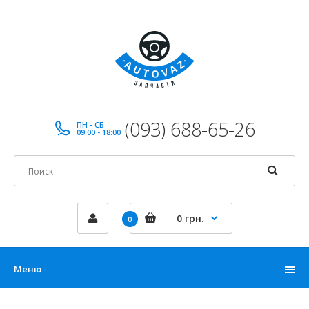
(093) 688-65-26
ПН - СБ
09:00 - 18:00
0 грн.
0
Меню