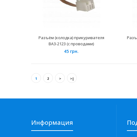
Разъём (колодка) прикуривателя
Разъ
ВАЗ-2123 (с проводами)
45 грн.
1
2
>
>|
Информация
По