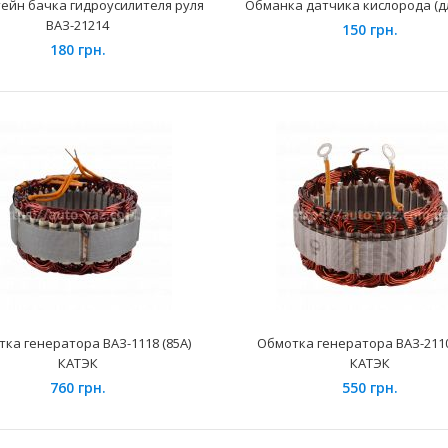
185 грн.
ейн бачка гидроусилителя руля
Обманка датчика кислорода (д
модификаций 
ВАЗ-21214
150 грн.
180 грн.
Замки передних ремней безопасности
Применение на 
АЗ-2105 (к-т 2 шт.)
модификаций.З
320 грн.
ка генератора ВАЗ-1118 (85А)
Обмотка генератора ВАЗ-2110
КАТЭК
КАТЭК
760 грн.
550 грн.