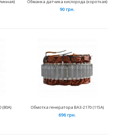
линная)
Обманка датчика кислорода (короткая)
укомплектованных инжекто..
90 грн.
автомобилях семейства ВАЗ-2104, 2105, 2107 и их
амок ремня безопасности с..
 (80А)
Обмотка генератора ВАЗ-2170 (115А)
696 грн.