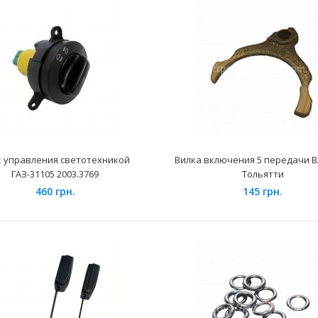
Башмак натяжителя цепи ВАЗ-2123 Niva
Применение на
Chevrolet SV Parts
Нива Тайга, 21
850 грн.
к управления светотехникой
Вилка включения 5 передачи В
ГАЗ-31105 2003.3769
Тольятти
460 грн.
145 грн.
Блок управления светотехникой ГАЗ-31105
Применение на
2003.3769
модификаций..
460 грн.