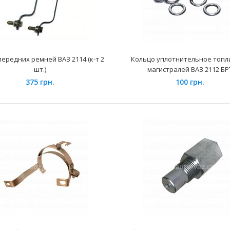
ередних ремней ВАЗ 2114 (к-т 2
Кольцо уплотнительное топ
шт.)
магистралей ВАЗ 2112 БР
375 грн.
100 грн.
Вилка включения 5 передачи ВАЗ-2110
Применение на
Тольятти
Самара, 2110, 21
145 грн.
Датчик уровня топлива ДУТ-6М ВАЗ-21073
Применение на 