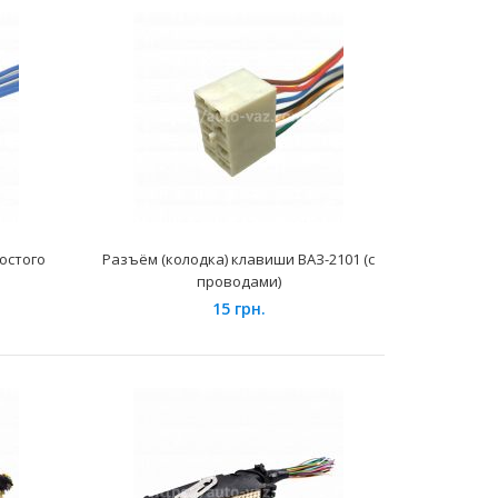
 автомобилях семейства ВАЗ 2108, 2109, 21099, Лада
114, 2115, Лада ..
остого
Разъём (колодка) клавиши ВАЗ-2101 (с
проводами)
15 грн.
а автомобилях семейства ВАЗ укомплектованных
двигателями.Кольцо покрыто гра..