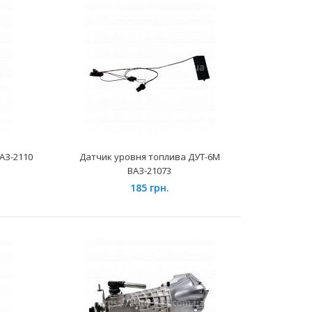
 автомобилях семейства ВАЗ-2121, 21213 Нива, 21214
218 Нива Урбан, 2123 N..
АЗ-2110
Датчик уровня топлива ДУТ-6М
ВАЗ-21073
185 грн.
 автомобилях семейства ГАЗель, Соболь, ГАЗ-31105 и их
.