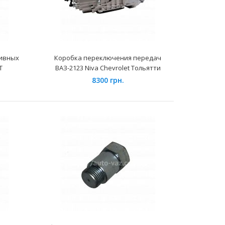
ливных
Коробка переключения передач
Т
ВАЗ-2123 Niva Chevrolet Тольятти
8300 грн.
 автомобилях семейства ВАЗ-2108, 2109, 21099 Лада
11, 2112, 2113, 2114,..
автомобилях семейства ВАЗ-2107, 21073, 21074 и их