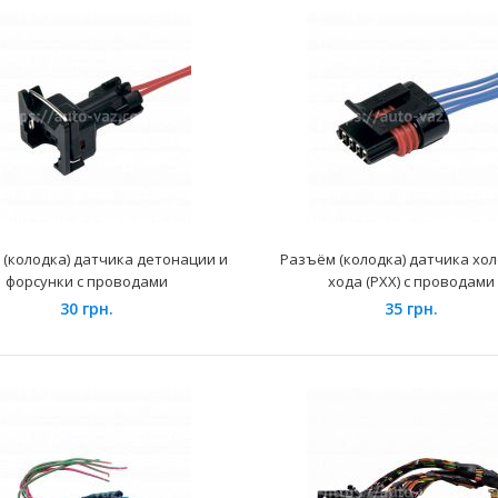
Замки передних ремней ВАЗ 2114 (к-т 2 шт.)
Применение на
375 грн.
Самара, 2113, 2
(колодка) датчика детонации и
Разъём (колодка) датчика хол
форсунки с проводами
хода (РХХ) с проводами
30 грн.
35 грн.
Кольцо уплотнительное топливных
Применение н
магистралей ВАЗ 2112 БРТ
инжекторными 
100 грн.