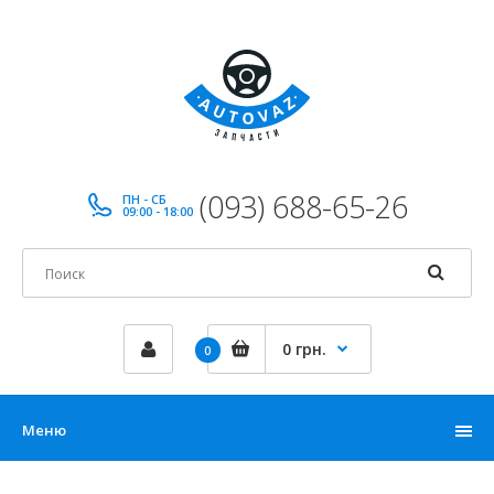
(093) 688-65-26
ПН - СБ
09:00 - 18:00
0 грн.
0
Меню