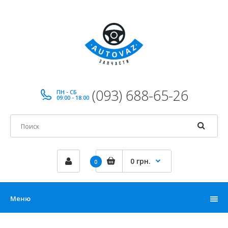
(093) 688-65-26
ПН - СБ
09:00 - 18:00
0 грн.
0
Меню