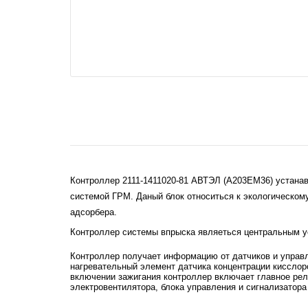
Контроллер 2111-1411020-81 АВТЭЛ (A203EM36) устанавл
системой ГРМ. Даный блок относиться к экологическом
адсорбера.
Контроллер системы впрыска являеться центральным ус
Контроллер получает информацию от датчиков и управл
нагревательный элемент датчика концентрации кисслор
включении зажигания контроллер включает главное реле
электровентилятора, блока управления и сигнализатор