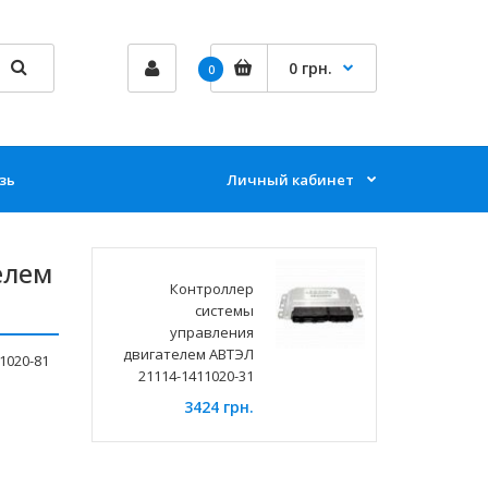
0 грн.
0
зь
Личный кабинет
елем
Контроллер
системы
управления
двигателем АВТЭЛ
1020-81
21114-1411020-31
3424 грн.