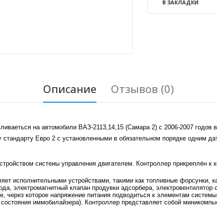
В ЗАКЛАДКИ
Описание
Отзывов (0)
иваеться на автомобили ВАЗ-2113,14,15 (Самара 2) с 2006-2007 годов 
у стандарту Евро 2 с установленными в обязательном порядке одним да
тройством систеиы управления двигателем. Контроллер прикреплён к ко
яет исполнительными устройствами, такими как топливные форсунки, ка
ода, электромагнитный клапан продувки адсорбера, электровентилятор
, через которое напряжение питания подводиться к элементам системы 
а состояния иммобилайзера). Контроллер представляет собой миникомпь