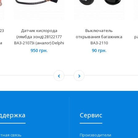
23
Датчик кислорода
Выключатель
(лямбда зонд) 28122177
открывания багажника
р
м
ВАЗ-21073i (аналог) Delphi
ВАЗ-2110
950 грн.
90 грн.
ддержка
Сервис
тная связь
Производители