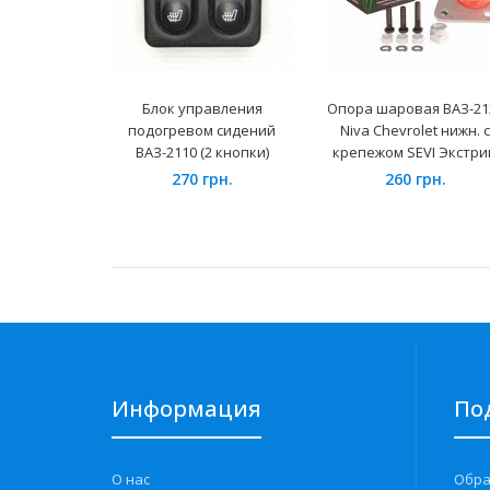
Блок управления
Опора шаровая ВАЗ-21
подогревом сидений
Niva Chevrolet нижн. с
ВАЗ-2110 (2 кнопки)
крепежом SEVI Экстри
270 грн.
260 грн.
Информация
По
О нас
Обра