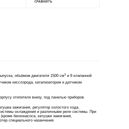
СРАВНИТЬ
3
выпуска, объёмом двигателя 1500 см
и 8 клапанной
тчиком кисслорода, катализатором и датчиком
рпусу отопителя внизу, под панелью приборов.
тушка зажигания, регулятор холостого хода,
 системы охлаждения и различными реле системы. При
(кроме бензонасоса, катушки зажигания,
ютер специального назанчения.