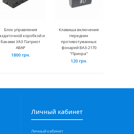
Блок управления
Клавиша включения
Бак т
аздаточной коробкой и
передних
металличе
баками УАЗ Патриот
противотуманных
ЭБН и 
АВАР
фонарей ВАЗ-2170
ВА
"Приора"
1800 грн.
620
120 грн.
Личный кабинет
Личный кабинет