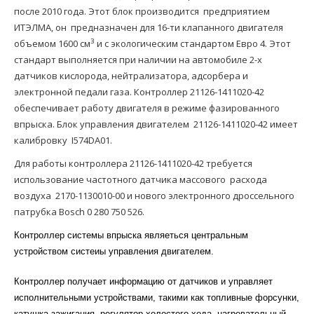
после 2010 года. Этот блок производится предприятием
ИТЭЛМА, он предназначен для 16-ти клапанного двигателя
3
объемом 1600 см
и с экологическим стандартом Евро 4. Этот
стандарт выполняется при наличии на автомобиле 2-х
датчиков кислорода, нейтрализатора, адсорбера и
электронной педали газа
. Контроллер 21126-1411020-42
обеспечивает работу двигателя в режиме фазированного
впрыска. Блок управления двигателем 21126-1411020-42 имеет
калибровку I574DA01.
Для работы контроллера 21126-1411020-42 требуется
использование частотного
датчика массового расхода
воздуха 2170-1130010-00
и нового
электронного дроссельного
патрубка Bosch 0 280 750 526
.
Контроллер системы впрыска являеться центральным
устройством систеиы управления двигателем.
Контроллер получает информацию от датчиков и управляет
исполнительными устройствами, такими как топливные форсунки,
катушка зажигания, регулятор холостого хода, нагревательный