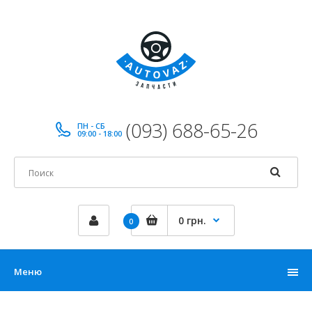
(093) 688-65-26
ПН - СБ
09:00 - 18:00
0 грн.
0
Меню