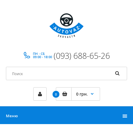
(093) 688-65-26
ПН - СБ
09:00 - 18:00
0 грн.
0
Меню