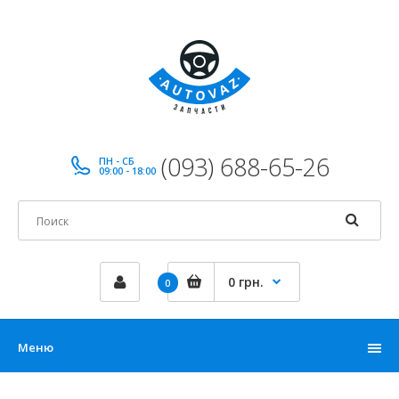
(093) 688-65-26
ПН - СБ
09:00 - 18:00
0 грн.
0
Меню