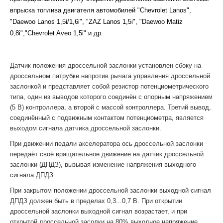
впрыска топлива двигателя автомобилей "Chevrolet Lanos",
"Daewoo Lanos 1,5i/1,6i", "ZAZ Lanos 1,5i", "Daewoo Matiz
0,8i","Chevrolet Aveo 1,5i" и др.
Датчик положения дроссельной заслонки установлен сбоку на
дроссельном патрубке напротив рычага управления дроссельной
заслонкой и представляет собой резистор потенциометрического
типа, один из выводов которого соединён с опорным напряжением
(5 В) контроллера, а второй с массой контроллера. Третий вывод,
соединённый с подвижным контактом потенциометра, является
выходом сигнала датчика дроссельной заслонки.
При движении педали акселератора ось дроссельной заслонки
передаёт своё вращательное движение на датчик дроссельной
заслонки (ДПДЗ), вызывая изменение напряжения выходного
сигнала ДПДЗ.
При закрытом положении дроссельной заслонки выходной сигнал
ДПДЗ должен быть в пределах 0,3...0,7 В. При открытии
дроссельной заслонки выходной сигнал возрастает, и при
открытой дроссельной засолки на 80% выходное напряжение