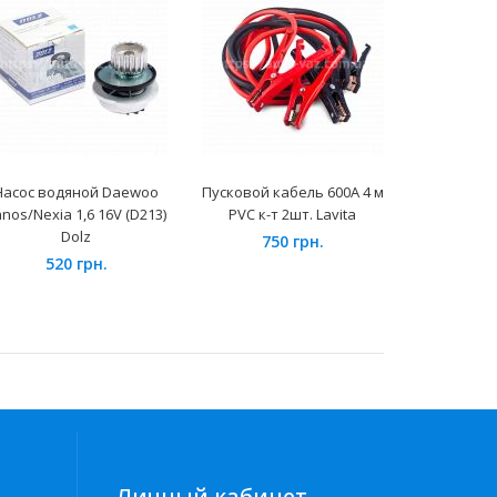
Насос водяной Daewoo
Пусковой кабель 600A 4 м
Радиатор
nos/Nexia 1,6 16V (D213)
PVC к-т 2шт. Lavita
УАЗ Патр
Dolz
(алюм-пая
750 грн.
Л
520 грн.
342
Личный кабинет