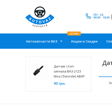
ПН - СБ
09:00 - 18:00
ДО 30%
Автозапчасти ВАЗ
Акции и Скидки
Сп
Дат
Датчик стоп-
сигнала ВАЗ-2123
Niva Chevrolet АВАР
З
90 грн.