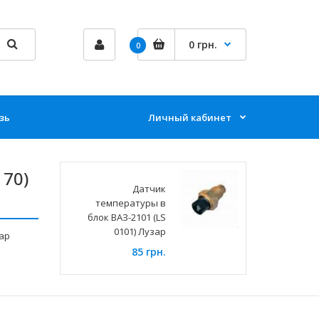
0 грн.
0
зь
Личный кабинет
170)
Датчик
температуры в
блок ВАЗ-2101 (LS
0101) Лузар
зар
85 грн.