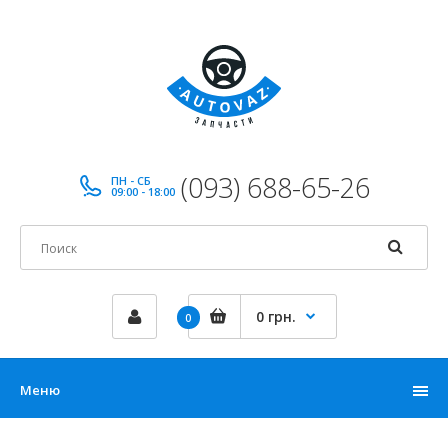
(093) 688-65-26
ПН - СБ
09:00 - 18:00
0 грн.
0
Меню