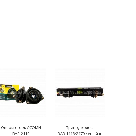
Опоры стоек АСОМИ
Привод колеса
Привод ко
ВАЗ-2110
ВАЗ-1118/2170 левый (в
левый (в с