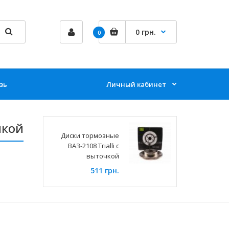
0 грн.
0
зь
Личный кабинет
чкой
Диски тормозные
ВАЗ-2108 Trialli с
выточкой
511 грн.