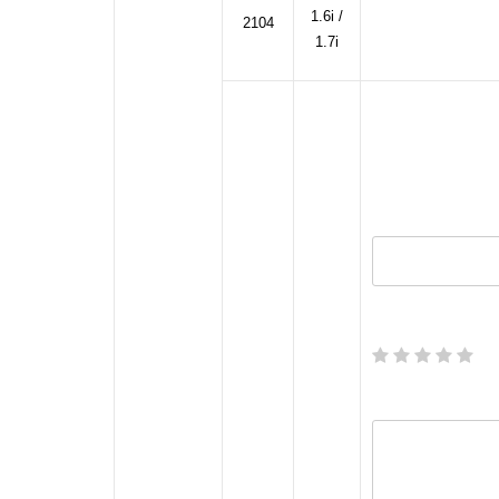
1.6i /
2104
1.7i