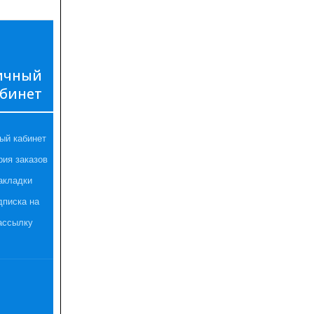
ичный
бинет
ый кабинет
рия заказов
акладки
дписка на
ассылку