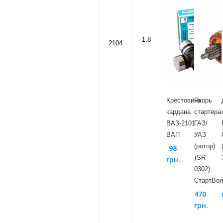
1.8
2104
Крестовина
Якорь
кардана
стартера
ВАЗ-2101
ГАЗ/
ВАП
УАЗ
(ротор)
98
(SR
грн.
0302)
СтартВол
470
грн.