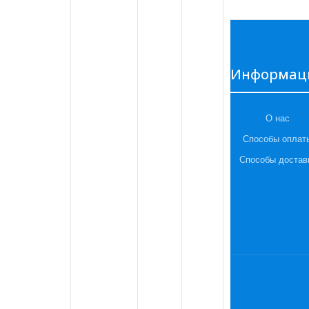
Информац
О нас
Способы оплат
Способы достав