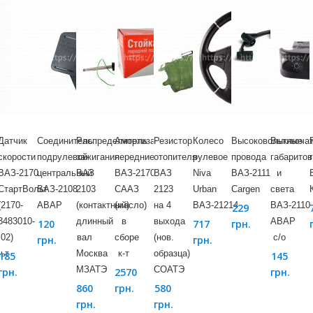
Датчик
Соединитель
Распределитель
Амортизаторы
Резистор
Колесо
Высоковольтные
Выключа
скорости
подрулевой
зажигания
передние
отопителя
рулевое
провода
габаритов
ВАЗ-2170
центральный
ВАЗ
ВАЗ-2170
ВАЗ
Niva
ВАЗ-2111
и
СтартВольт
ВАЗ-2108
2103
СААЗ
2123
Urban
Cargen
света
(2170-
АВАР
(контактный)
(масло)
на 4
ВАЗ-21214
ВАЗ-2110
229
3483010-
длинный
в
выхода
АВАР
120
717
грн.
02)
вал
сборе
(нов.
с/о
грн.
грн.
ьт
Москва
к-т
образца)
185
145
МЗАТЭ
СОАТЭ
грн.
2570
грн.
860
грн.
580
грн.
грн.