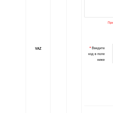
При
Введите
VAZ
код в поле
ниже