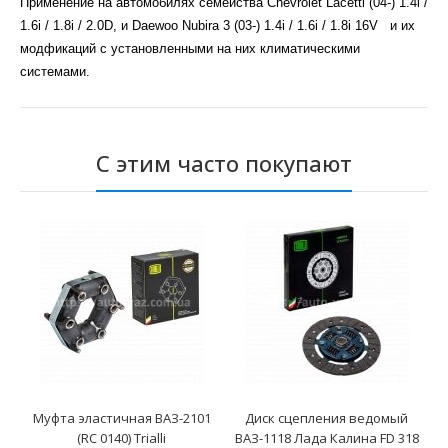
Применение на автомобилях семейства Chevrolet Lacetti (04-)
1.4i /
1.6i / 1.8i / 2.0D
, и Daewoo Nubira 3 (03-)
1.4i / 1.6i / 1.8i 16V
и их
модфикаций с установленными на них климатическими
системами.
С этим часто покупают
Муфта эластичная ВАЗ-2101
Диск сцепления ведомый
(RC 0140) Trialli
ВАЗ-1118 Лада Калина FD 318