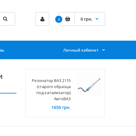
0 грн.
0
зь
Личный кабинет
и
Резонатор ВАЗ 2115
(старого образца
под катализатор)
АвтоВАЗ
1650 грн.