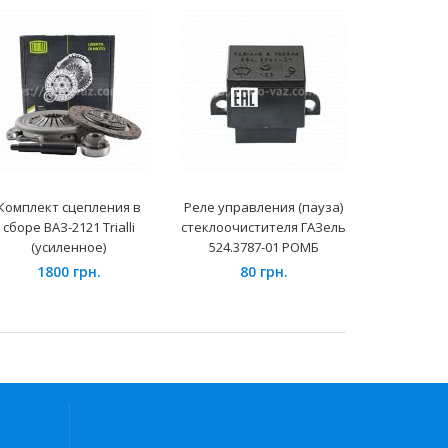
Комплект сцепления в
Реле управления (пауза)
Рулево
сборе ВАЗ-2121 Trialli
стеклоочистителя ГАЗель
Daewoo 
(усиленное)
524.3787-01 РОМБ
гидроу
1800 грн.
80 грн.
249