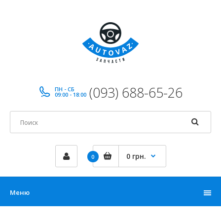
(093) 688-65-26
ПН - СБ
09:00 - 18:00
0 грн.
0
Меню