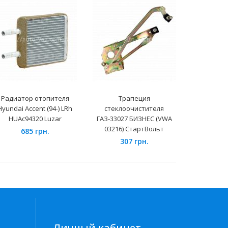
Радиатор отопителя
Трапеция
Диск 
Hyundai Accent (94-) LRh
стеклоочистителя
нажимно
HUAc94320 Luzar
ГАЗ-33027 БИЗНЕС (VWA
ВАЗ-
03216) СтартВольт
685 грн.
54
307 грн.
Личный кабинет