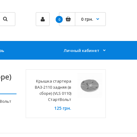
0 грн.
0
зь
Личный кабинет
ре)
Крышка стартера
ВАЗ-2110 задняя (в
сборе) (VLS 0110)
СтартВольт
тВольт
125 грн.