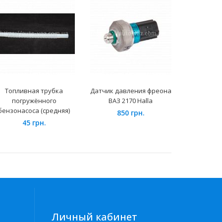
Топливная трубка
Датчик давления фреона
Диод
погружённого
ВАЗ 2170 Halla
(выпрямит
бензонасоса (средняя)
"Ста
850 грн.
45 грн.
29
Личный кабинет