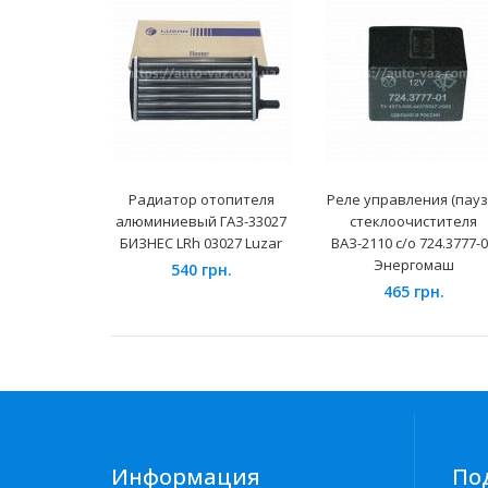
Радиатор отопителя
Реле управления (пауз
алюминиевый ГАЗ-33027
стеклоочистителя
БИЗНЕС LRh 03027 Luzar
ВАЗ-2110 с/о 724.3777-
Энергомаш
540 грн.
465 грн.
Информация
По