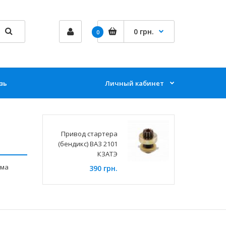
0 грн.
0
зь
Личный кабинет
Привод стартера
(бендикс) ВАЗ 2101
КЗАТЭ
лма
390 грн.