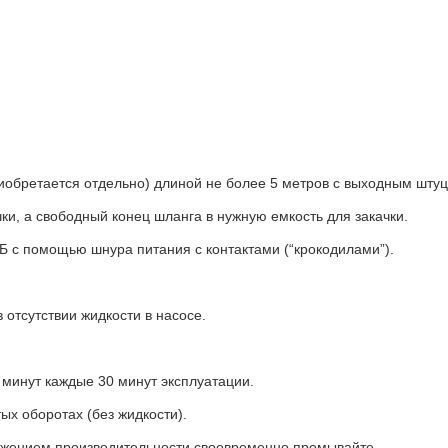
иобретается отдельно) длиной не более 5 метров с выходным шту
чки, а свободный конец шланга в нужную емкость для закачки.
Б с помощью шнура питания с контактами (“крокодилами”).
 отсутствии жидкости в насосе.
минут каждые 30 минут эксплуатации.
ых оборотах (без жидкости).
ижением производительности своевременно промывайте.