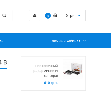
0 грн.
0
зь
Личный кабинет
4 В
Парковочный
радар AirLine (4
сенсора)
610 грн.