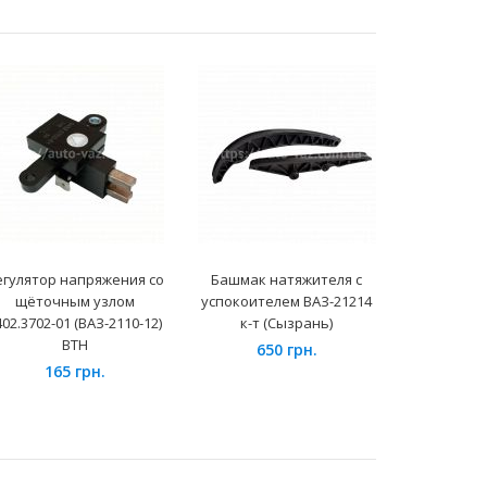
егулятор напряжения со
Башмак натяжителя с
Масляный н
щёточным узлом
успокоителем ВАЗ-21214
402.3702-01 (ВАЗ-2110-12)
к-т (Сызрань)
95
ВТН
650 грн.
165 грн.