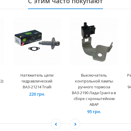
С этим часто покупают
Натяжитель цепи
Выключатель
Р
2)
гидравлический
контрольной лампы
ВАЗ-21214 Trialli
ручного тормоза
9
ВАЗ-2190 Лада Гранта в
220 грн.
сборе с кронштейном
АВАР
95 грн.