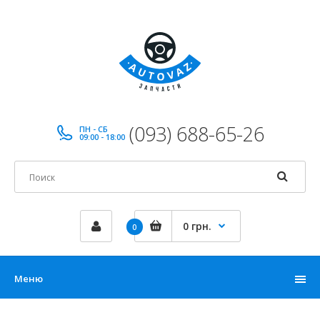
(093) 688-65-26
ПН - СБ
09:00 - 18:00
0 грн.
0
Меню