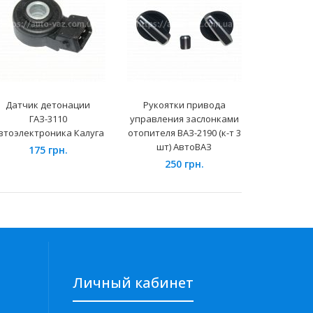
Датчик детонации
Рукоятки привода
Магистра
ГАЗ-3110
управления заслонками
ВАЗ-21214 "
втоэлектроника Калуга
отопителя ВАЗ-2190 (к-т 3
шт.) под
шт) АвтоВАЗ
но
175 грн.
250 грн.
70
Личный кабинет