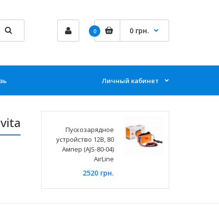
0 грн.
0
зь
Личный кабинет
vita
Пускозарядное
устройство 12В, 80
Ампер (AJS-80-04)
AirLine
2520 грн.