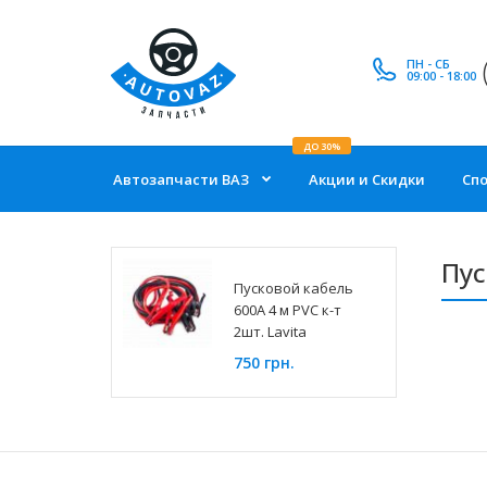
ПН - СБ
09:00 - 18:00
ДО 30%
Автозапчасти ВАЗ
Акции и Скидки
Сп
Пус
Пусковой кабель
600A 4 м PVC к-т
2шт. Lavita
750 грн.