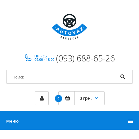
(093) 688-65-26
ПН - СБ
09:00 - 18:00
0 грн.
0
Меню