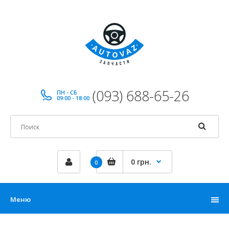
(093) 688-65-26
ПН - СБ
09:00 - 18:00
0 грн.
0
Меню