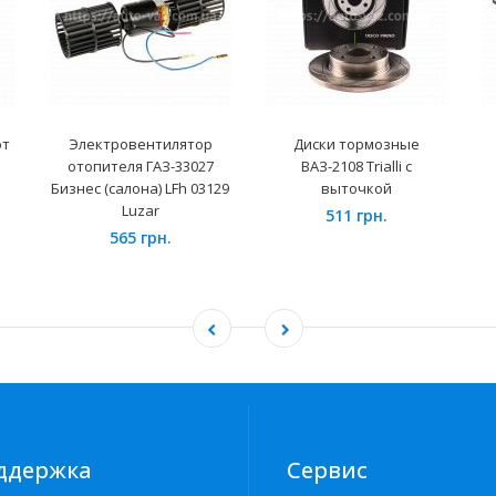
от
Электровентилятор
Диски тормозные
отопителя ГАЗ-33027
ВАЗ-2108 Trialli с
Бизнес (салона) LFh 03129
выточкой
Luzar
511 грн.
565 грн.
ддержка
Сервис