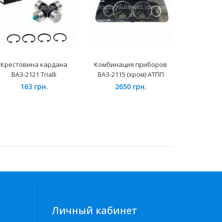
Крестовина кардана
Комбинация приборов
Катушка
ВАЗ-2121 Trialli
ВАЗ-2115 (хром) АТПП
56.3705 
163 грн.
2650 грн.
48
Личный кабинет