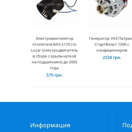
Электровентилятор
Генератор УАЗ Патри
отопителя ВАЗ-2110 с/о
СтартВольт 130А с
Luzar (электродвигатель
кондиционером
в сборе с крыльчаткой
2326 грн.
на подшипнике) до 2003
года
575 грн.
Информация
По