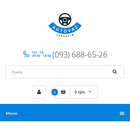
(093) 688-65-26
ПН - СБ
09:00 - 18:00
0 грн.
0
Меню