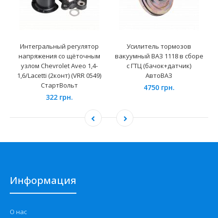
Интегральный регулятор
Усилитель тормозов
напряжения со щёточным
вакуумный ВАЗ 1118 в сборе
узлом Chevrolet Aveo 1,4-
с ГТЦ (бачок+датчик)
1,6/Lacetti (2конт) (VRR 0549)
АвтоВАЗ
СтартВольт
4750 грн.
322 грн.
Информация
О нас