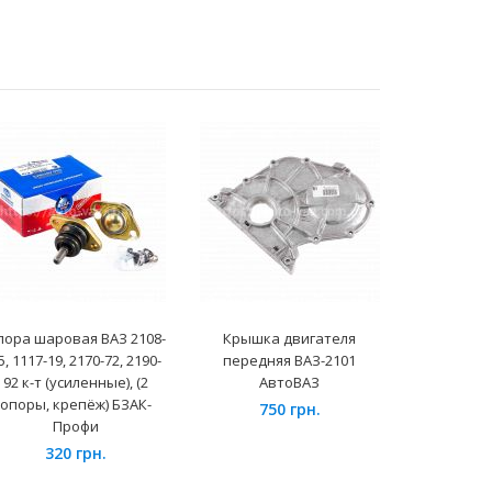
пора шаровая ВАЗ 2108-
Крышка двигателя
Штуцер 
5, 1117-19, 2170-72, 2190-
передняя ВАЗ-2101
шланга 
92 к-т (усиленные), (2
АвтоВАЗ
(папа-
опоры, крепёж) БЗАК-
750 грн.
5
Профи
320 грн.