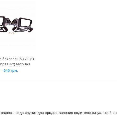
Зеркало боковое ВАЗ-21083
(лев+прав к-т) АвтоВАЗ
645 грн.
о боковое ВАЗ-21083
+прав к-т) АвтоВАЗ
645 грн.
 заднего вида служит для предоставления водителю визуальной и