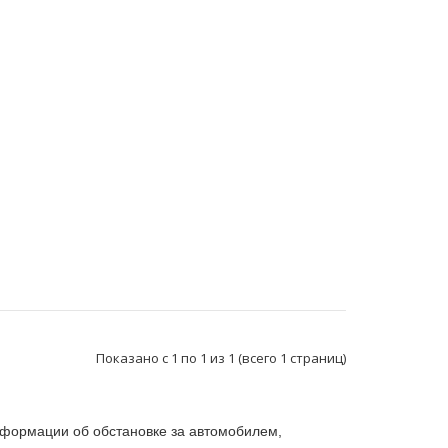
Применение на автомобилях семейства ВАЗ-2104,
2105, 2107, 2108, 2109, 21099 Лада Самара, 2113, 2114,..
Показано с 1 по 1 из 1 (всего 1 страниц)
нформации об обстановке за автомобилем,