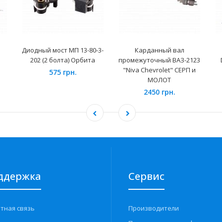
Диодный мост МП 13-80-3-
Карданный вал
202 (2 болта) Орбита
промежуточный ВАЗ-2123
"Niva Chevrolet" СЕРП и
575 грн.
МОЛОТ
2450 грн.
ддержка
Сервис
тная связь
Производители