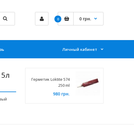
0 грн.
0
зь
Личный кабинет
 5л
Герметик Loktite 574
250 ml
980 грн.
овый