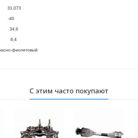
31,073
C -40
4,6
) 8,4
етовый
С этим часто покупают