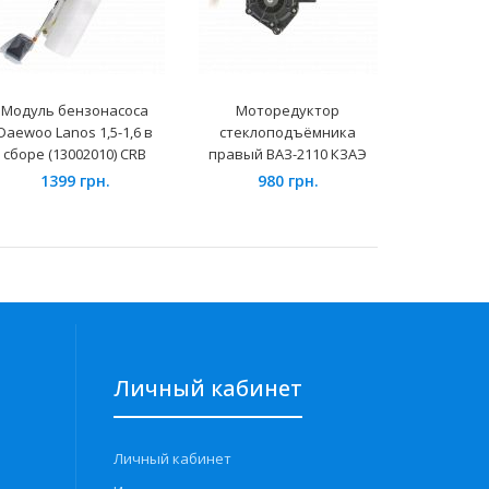
Модуль бензонасоса
Моторедуктор
Опоры стое
Daewoo Lanos 1,5-1,6 в
стеклоподъёмника
ВАЗ-2170 (
сборе (13002010) CRB
правый ВАЗ-2110 КЗАЭ
176
1399 грн.
980 грн.
Личный кабинет
Личный кабинет