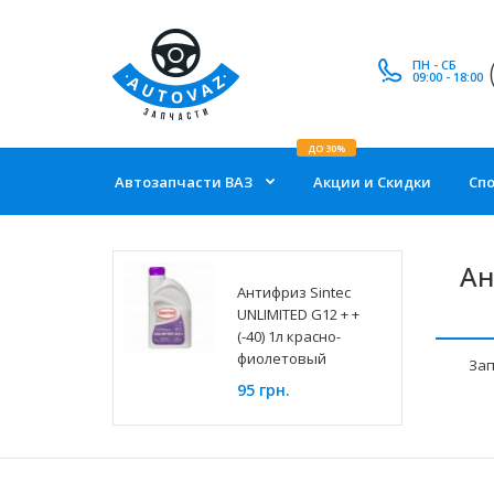
ПН - СБ
09:00 - 18:00
ДО 30%
Автозапчасти ВАЗ
Акции и Скидки
Сп
Ан
Антифриз Sintec
UNLIMITED G12 + +
(-40) 1л красно-
фиолетовый
Зап
95 грн.