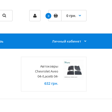
0 грн.
0
зь
Личный кабинет
Автоковры
Chevrolet Aveo
04-/Lacetti 04-
632 грн.