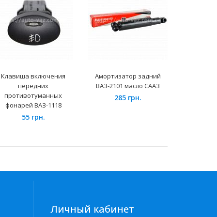
Клавиша включения
Амортизатор задний
Подушка 
передних
ВАЗ-2101 масло СААЗ
ВАЗ-2121 
противотуманных
285 грн.
65
фонарей ВАЗ-1118
55 грн.
Личный кабинет