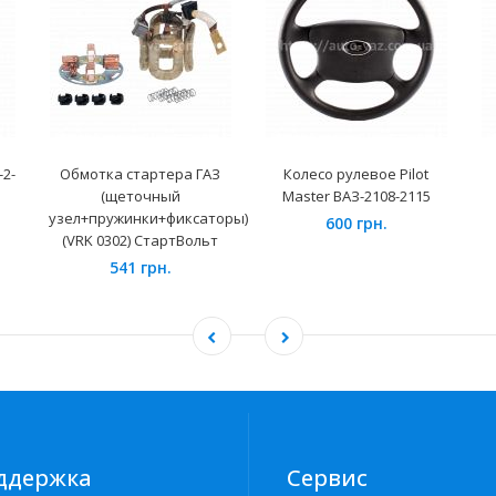
-2-
Обмотка стартера ГАЗ
Колесо рулевое Pilot
(щеточный
Master ВАЗ-2108-2115
узел+пружинки+фиксаторы)
600 грн.
(VRK 0302) СтартВольт
541 грн.
ддержка
Сервис