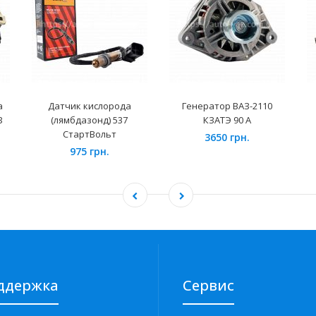
а
Датчик кислорода
Генератор ВАЗ-2110
З
(лямбдазонд) 537
КЗАТЭ 90 А
СтартВольт
3650 грн.
975 грн.
ддержка
Сервис