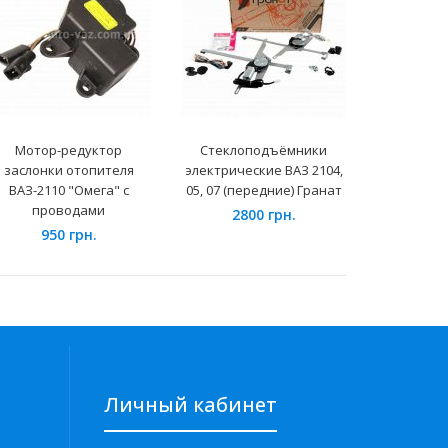
Мотор-редуктор
Стеклоподъёмники
Разъём ди
заслонки отопителя
электрические ВАЗ 2104,
ти контакт
ВАЗ-2110 "Омега" с
05, 07 (передние) Гранат
с прово
проводами
2800 грн.
9
950 грн.
Личный кабинет