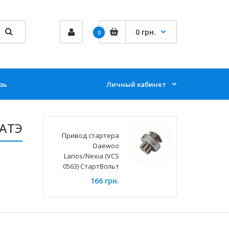
0 грн.
0
зь
Личный кабинет
ЗАТЭ
Привод стартера
Daewoo
Lanos/Nexia (VCS
0563) СтартВольт
166 грн.