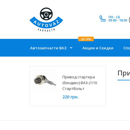
ПН - СБ
09:00 - 18:00
ДО 30%
Автозапчасти ВАЗ
Акции и Скидки
Сп
При
Привод стартера
(бендикс) ВАЗ-2110
СтартВольт
220 грн.