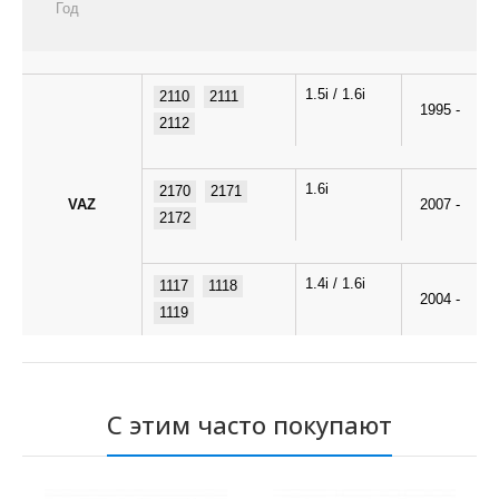
Год
1.5i / 1.6i
2110
2111
1995 -
2112
1.6i
2170
2171
VAZ
2007 -
2172
1.4i / 1.6i
1117
1118
2004 -
1119
С этим часто покупают