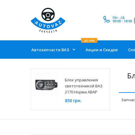
ПН - СБ
09:00 - 18:00
ДО 30%
Автозапчасти ВАЗ
Акции и Скидки
Сп
Бл
Блок управления
светотехникой ВАЗ
2170 Норма АВАР
Запчас
850 грн.