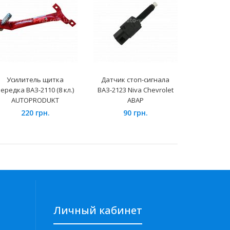
Усилитель щитка
Датчик стоп-сигнала
Резисто
ередка ВАЗ-2110 (8 кл.)
ВАЗ-2123 Niva Chevrolet
ВАЗ-2170 н
AUTOPRODUKT
АВАР
H
220 грн.
90 грн.
85
Личный кабинет