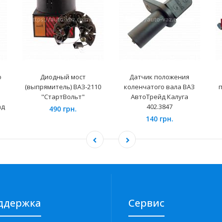
о
Диодный мост
Датчик положения
(выпрямитель) ВАЗ-2110
коленчатого вала ВАЗ
п
"СтартВольт"
АвтоТрейд Калуга
ад
402.3847
490 грн.
140 грн.
ддержка
Сервис