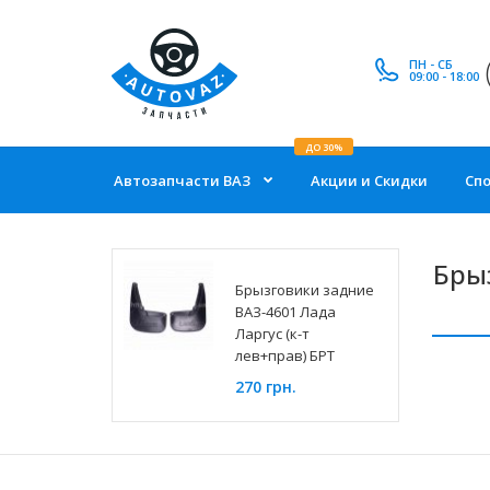
ПН - СБ
09:00 - 18:00
ДО 30%
Автозапчасти ВАЗ
Акции и Скидки
Сп
Брыз
Брызговики задние
ВАЗ-4601 Лада
Ларгус (к-т
лев+прав) БРТ
270 грн.