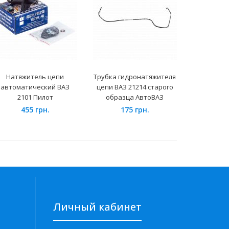
Натяжитель цепи
Трубка гидронатяжителя
Трубки б
автоматический ВАЗ
цепи ВАЗ 21214 старого
пластиковы
2101 Пилот
образца АвтоВАЗ
455 грн.
175 грн.
87
Личный кабинет