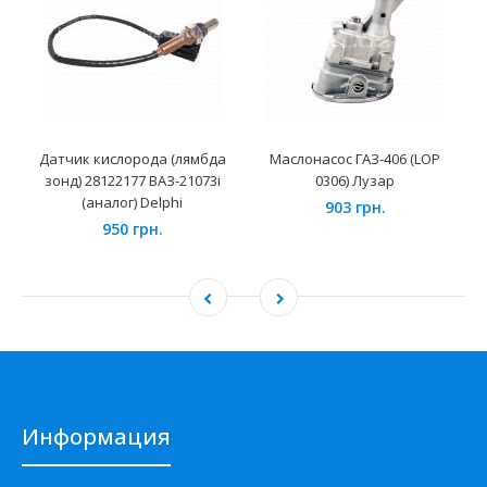
Датчик кислорода (лямбда
Маслонасос ГАЗ-406 (LOP
зонд) 28122177 ВАЗ-21073i
0306) Лузар
(аналог) Delphi
903 грн.
950 грн.
Информация