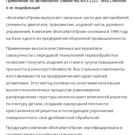
Применение на автомобилях семейства ВАЗ-2123 "
Niva Chevrolet
"
и их модификаций.
«ВолгаАвтоПром» выпускает запасные части для автомобилей
(элементы двигателя, трансмиссии, ходовой части, рулевого
управления). Компания «ВолгаАвтоПром» основана в 1996 году
на базе одного из предприятий оборонной промышленности.
Применение высококачественных материалов в
совокупности с передовой технологией термообработки
позволяет получить изделия из стали и чугуна повышенной
прочности и износоустойчивости. Все стальные компоненты
изготавливаются на предприятии методом горячей
штамповки. Этот метод основан на сочетании нескольких
высокотехнологичных процессов: равномерное
распределение структуры волокна кристаллической решетки
по контуру детали, создание однородной плотности
кристаллической решётки и последующее упрочнение
поверхностного слоя дробемётной обработкой.
Продукция компании «ВолгаАвтоПром» сертифицирована и
соответствует российским стандартам.