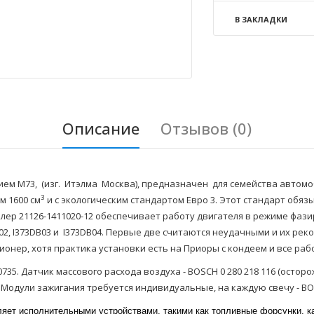
В ЗАКЛАДКИ
Описание
Отзывов (0)
ем M73, (изг. Итэлма Москва), предназначен для семейства автомоби
3
м 1600 см
и с экологическим стандартом Евро 3. Этот стандарт обя
лер 21126-1411020-12 обеспечивает работу двигателя в режиме фаз
DA02, I373DB03 и I373DB04. Первые две считаются неудачными и их ре
нер, хотя практика установки есть на Приоры с кондеем и все раб
735. Датчик массового расхода воздуха - BOSCH 0 280 218 116 (остор
 Модули зажигания требуется индивидуальные, на каждую свечу - BOSC
яет исполнительными устройствами, такими как топливные форсунки, ка