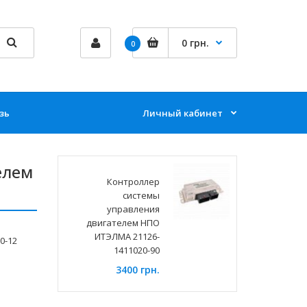
0 грн.
0
зь
Личный кабинет
елем
Контроллер
системы
управления
двигателем НПО
ИТЭЛМА 21126-
0-12
1411020-90
3400 грн.