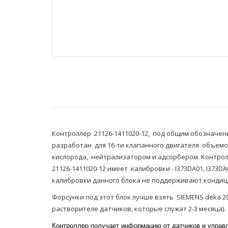
Контроллер 21126-1411020-12, под общим обозначени
разработан для 16-ти клапанного двигателя объемо
кислорода, нейтрализатором и адсорбером. Контрол
21126-1411020-12 имеет калибровки - I373DA01, I373
калибровки данного блока не поддерживают кондицио
Форсунки под этот блок лучше взять SIEMENS deka 20
растворителе датчиков, которые служат 2-3 месяца).
Контроллер получает информацию от датчиков и управл