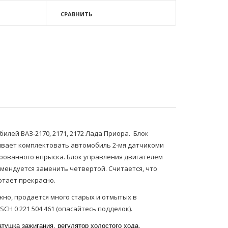
СРАВНИТЬ
лей ВАЗ-2170, 2171, 2172 Лада Приора. Блок
зывает комплектовать автомобиль 2-мя датчикоми
ированного впрыска. Блок управления двигателем
комендуется заменить четвертой. Считается, что
отает прекрасно.
ожно, продается много старых и отмытых в
H 0 221 504 461 (опасайтесь подделок).
тушка зажигания, регулятор холостого хода,