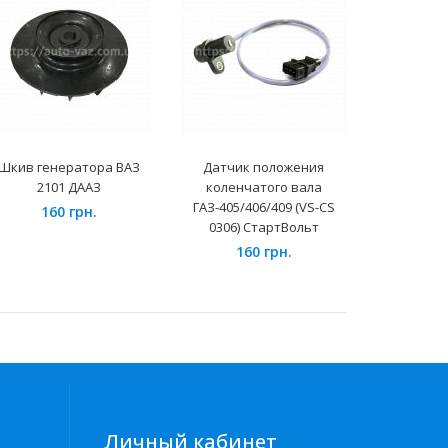
Шкив генератора ВАЗ
Датчик положения
Евроручки 
2101 ДААЗ
коленчатого вала
"Рысь"
ГАЗ-405/406/409 (VS-CS
160 грн.
44
0306) СтартВольт
160 грн.
Личный кабинет