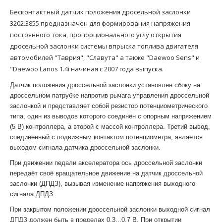
Бесконтактный датчик положения дросельной заслонки
3202.3855 предназначен для формирования напряжения
постоянного тока, пропорционального углу открытия
дросельной заслонки системы впрыска топлива двигателя
автомобилей "Таврия", "Славута" а также "Daewoo Sens" и
"Daewoo Lanos 1.4i начиная с 2007 года выпуска.
Датчик положения дроссельной заслонки установлен сбоку на
дроссельном патрубке напротив рычага управления дроссельной
заслонкой и представляет собой резистор потенциометрического
типа, один из выводов которого соединён с опорным напряжением
(5 В) контроллера, а второй с массой контроллера. Третий вывод,
соединённый с подвижным контактом потенциометра, является
выходом сигнала датчика дроссельной заслонки.
При движении педали акселератора ось дроссельной заслонки
передаёт своё вращательное движение на датчик дроссельной
заслонки (ДПДЗ), вызывая изменение напряжения выходного
сигнала ДПДЗ.
При закрытом положении дроссельной заслонки выходной сигнал
ДПДЗ должен быть в пределах 0,3...0,7 В. При открытии