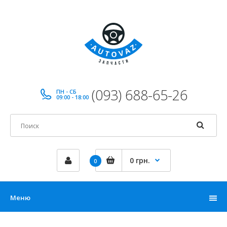
(093) 688-65-26
ПН - СБ
09:00 - 18:00
0 грн.
0
Меню