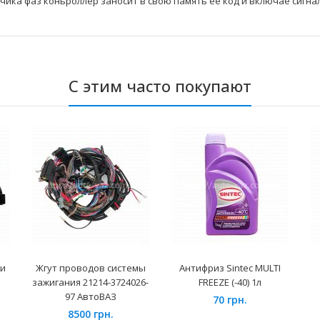
ика фаз коньроллер заносит в свою память её код и включае сигна
С этим часто покупают
ки
Жгут проводов системы
Антифриз Sintec MULTI
зажигания 21214-3724026-
FREEZE (-40) 1л
97 АвтоВАЗ
70 грн.
8500 грн.