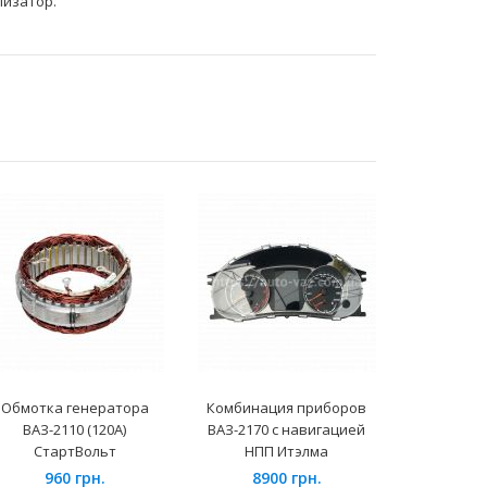
лизатор.
Обмотка генератора
Комбинация приборов
Радиато
ВАЗ-2110 (120А)
ВАЗ-2170 с навигацией
ГАЗель 
СтартВольт
НПП Итэлма
салонный 
960 грн.
8900 грн.
85