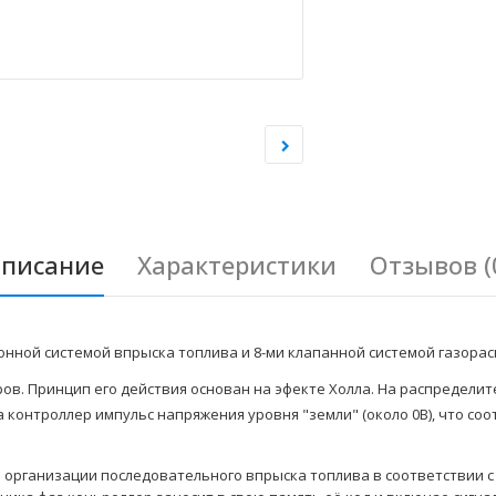
писание
Характеристики
Отзывов (
онной системой впрыска топлива и 8-ми клапанной системой газорас
ов. Принцип его действия основан на эфекте Холла. На распредели
 контроллер импульс напряжения уровня "земли" (около 0В), что со
я организации последовательного впрыска топлива в соответствии с