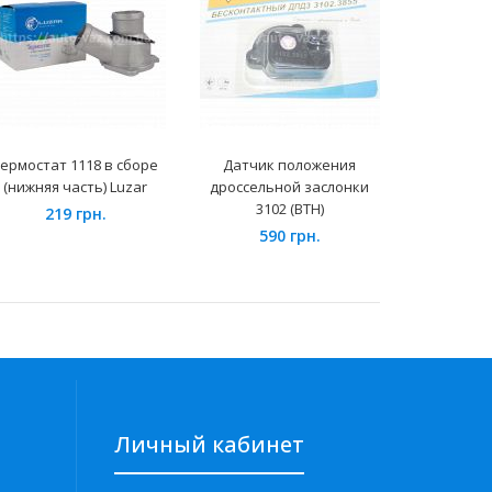
ермостат 1118 в сборе
Датчик положения
Кроншт
(нижняя часть) Luzar
дроссельной заслонки
двигат
3102 (ВТН)
ВАЗ-2190
219 грн.
Ав
590 грн.
65
Личный кабинет