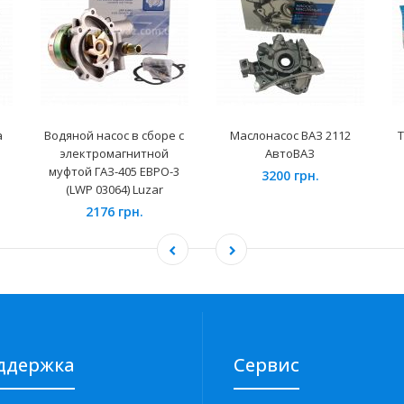
a
Водяной насос в сборе с
Маслонасос ВАЗ 2112
Т
электромагнитной
АвтоВАЗ
муфтой ГАЗ-405 ЕВРО-3
3200 грн.
(LWP 03064) Luzar
2176 грн.
ддержка
Сервис