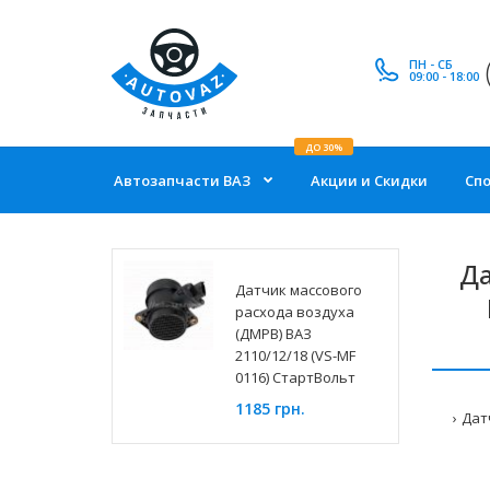
ПН - СБ
09:00 - 18:00
ДО 30%
Автозапчасти ВАЗ
Акции и Скидки
Сп
Да
Датчик массового
расхода воздуха
(ДМРВ) ВАЗ
2110/12/18 (VS-MF
0116) СтартВольт
1185 грн.
Дат