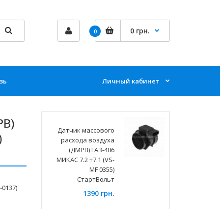
0 грн.
0
зь
Личный кабинет
РВ)
Датчик массового
)
расхода воздуха
(ДМРВ) ГАЗ-406
МИКАС 7.2 +7.1 (VS-
MF 0355)
СтартВольт
-0137)
1390 грн.