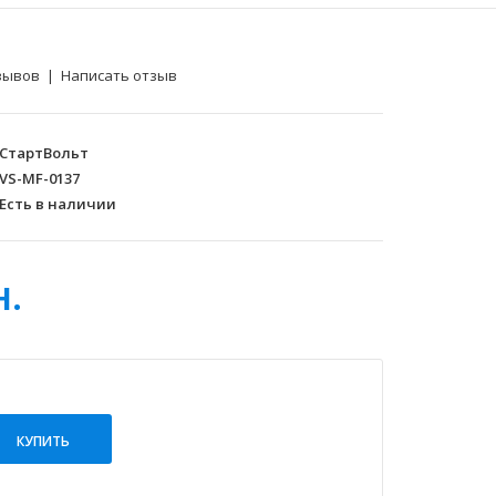
зывов
|
Написать отзыв
СтартВольт
VS-MF-0137
Есть в наличии
н.