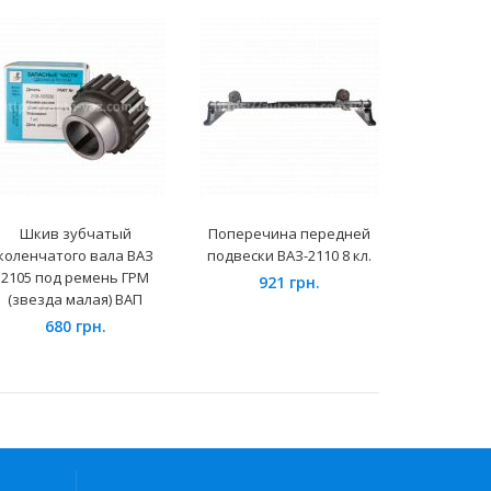
Шкив зубчатый
Поперечина передней
Электро
коленчатого вала ВАЗ
подвески ВАЗ-2110 8 кл.
отопит
2105 под ремень ГРМ
Lanos-Se
921 грн.
(звезда малая) ВАП
Л
680 грн.
59